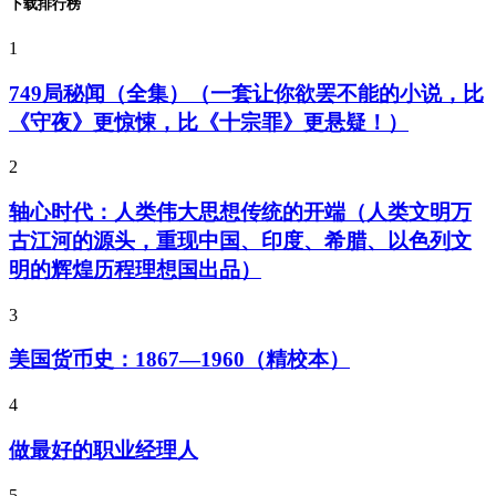
下载排行榜
1
749局秘闻（全集）（一套让你欲罢不能的小说，比
《守夜》更惊悚，比《十宗罪》更悬疑！）
2
轴心时代：人类伟大思想传统的开端（人类文明万
古江河的源头，重现中国、印度、希腊、以色列文
明的辉煌历程理想国出品）
3
美国货币史：1867—1960（精校本）
4
做最好的职业经理人
5