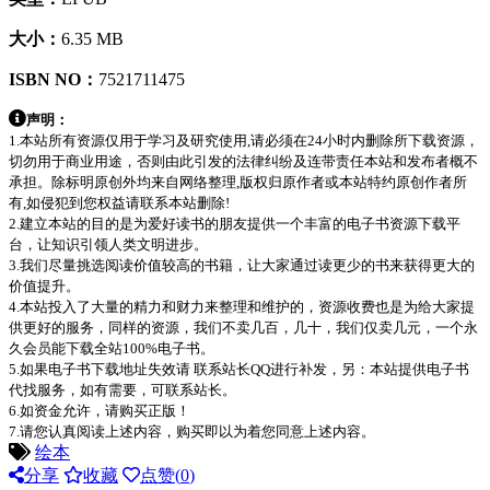
大小：
6.35 MB
ISBN NO：
7521711475
声明：
1.本站所有资源仅用于学习及研究使用,请必须在24小时内删除所下载资源，
切勿用于商业用途，否则由此引发的法律纠纷及连带责任本站和发布者概不
承担。除标明原创外均来自网络整理,版权归原作者或本站特约原创作者所
有,如侵犯到您权益请联系本站删除!
2.建立本站的目的是为爱好读书的朋友提供一个丰富的电子书资源下载平
台，让知识引领人类文明进步。
3.我们尽量挑选阅读价值较高的书籍，让大家通过读更少的书来获得更大的
价值提升。
4.本站投入了大量的精力和财力来整理和维护的，资源收费也是为给大家提
供更好的服务，同样的资源，我们不卖几百，几十，我们仅卖几元，一个永
久会员能下载全站100%电子书。
5.如果电子书下载地址失效请 联系站长QQ进行补发，另：本站提供电子书
代找服务，如有需要，可联系站长。
6.如资金允许，请购买正版！
7.请您认真阅读上述内容，购买即以为着您同意上述内容。
绘本
分享
收藏
点赞(
0
)