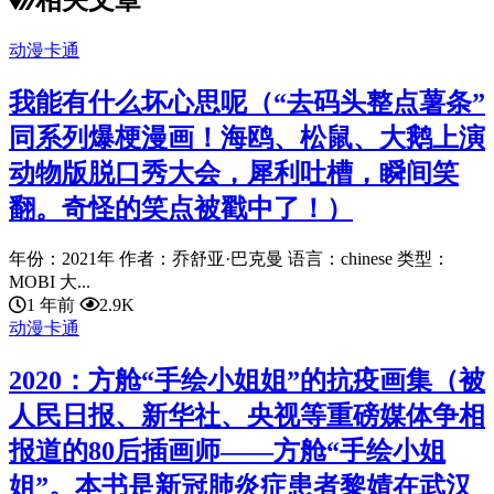
相关文章
动漫卡通
我能有什么坏心思呢（“去码头整点薯条”
同系列爆梗漫画！海鸥、松鼠、大鹅上演
动物版脱口秀大会，犀利吐槽，瞬间笑
翻。奇怪的笑点被戳中了！）
年份：2021年 作者：乔舒亚·巴克曼 语言：chinese 类型：
MOBI 大...
1 年前
2.9K
动漫卡通
2020：方舱“手绘小姐姐”的抗疫画集（被
人民日报、新华社、央视等重磅媒体争相
报道的80后插画师——方舱“手绘小姐
姐”。本书是新冠肺炎症患者黎婧在武汉