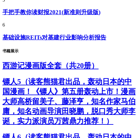
手把手教你读财报2021(新准则升级版)
6
基础设施REITs对基建行业影响分析报告
书籍展示
西游记漫画版全套（共20册）
镖人5（读客熊猫君出品，轰动日本的中
国漫画！《镖人》第五册轰动上市！漫画
大师高桥留美子、藤泽亨，知名作家马伯
庸，知名动画导演田晓鹏，脱口秀大师李
诞，实力派演员万茜鼎力推荐！）
镖人6（读客熊猫君出品，轰动日本的中