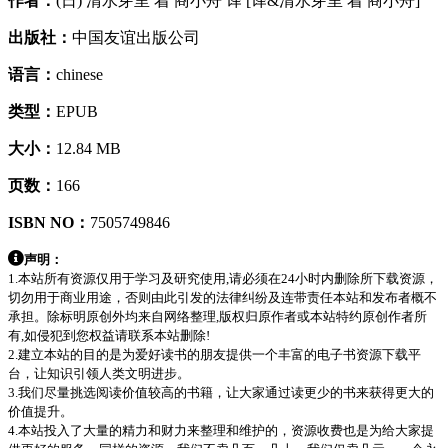
作者：
(日) 清水芽里 着 商小舟 译 [译&清水芽里 着 商小舟]
出版社：
中国友谊出版公司
语言：
chinese
类型：
EPUB
大小：
12.84 MB
页数：
166
ISBN NO：
7505749846
声明：
1.本站所有资源仅用于学习及研究使用,请必须在24小时内删除所下载资源，
切勿用于商业用途，否则由此引发的法律纠纷及连带责任本站和发布者概不
承担。除标明原创外均来自网络整理,版权归原作者或本站特约原创作者所
有,如侵犯到您权益请联系本站删除!
2.建立本站的目的是为爱好读书的朋友提供一个丰富的电子书资源下载平
台，让知识引领人类文明进步。
3.我们尽量挑选阅读价值较高的书籍，让大家通过读更少的书来获得更大的
价值提升。
4.本站投入了大量的精力和财力来整理和维护的，资源收费也是为给大家提