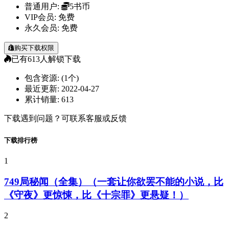
普通用户:
5书币
VIP会员:
免费
永久会员:
免费
购买下载权限
已有
613
人解锁下载
包含资源:
(1个)
最近更新:
2022-04-27
累计销量:
613
下载遇到问题？可联系客服或反馈
下载排行榜
1
749局秘闻（全集）（一套让你欲罢不能的小说，比
《守夜》更惊悚，比《十宗罪》更悬疑！）
2