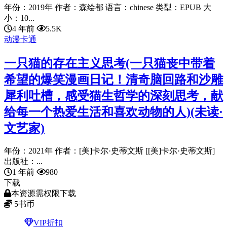
年份：2019年 作者：森绘都 语言：chinese 类型：EPUB 大
小：10...
4 年前
5.5K
动漫卡通
一只猫的存在主义思考(一只猫丧中带着
希望的爆笑漫画日记！清奇脑回路和沙雕
犀利吐槽，感受猫生哲学的深刻思考，献
给每一个热爱生活和喜欢动物的人)(未读·
文艺家)
年份：2021年 作者：[美]卡尔·史蒂文斯 [[美]卡尔·史蒂文斯]
出版社：...
1 年前
980
下载
本资源需权限下载
5
书币
VIP折扣