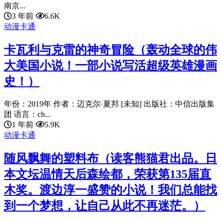
南京...
3 年前
6.6K
动漫卡通
卡瓦利与克雷的神奇冒险（轰动全球的伟
大美国小说！一部小说写活超级英雄漫画
史！）
年份：2019年 作者：迈克尔·夏邦 [未知] 出版社：中信出版集
团 语言：ch...
1 年前
5.9K
动漫卡通
随风飘舞的塑料布（读客熊猫君出品。日
本文坛温情天后森绘都，荣获第135届直
木奖。渡边淳一盛赞的小说！我们总能找
到一个梦想，让自己从此不再迷茫。）