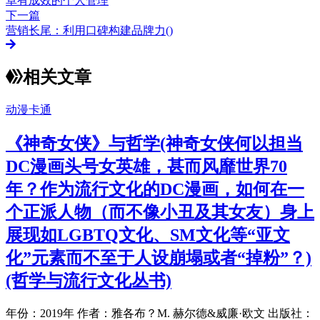
卓有成效的个人管理
下一篇
营销长尾：利用口碑构建品牌力()
相关文章
动漫卡通
《神奇女侠》与哲学(神奇女侠何以担当
DC漫画头号女英雄，甚而风靡世界70
年？作为流行文化的DC漫画，如何在一
个正派人物（而不像小丑及其女友）身上
展现如LGBTQ文化、SM文化等“亚文
化”元素而不至于人设崩塌或者“掉粉”？)
(哲学与流行文化丛书)
年份：2019年 作者：雅各布？M. 赫尔德&威廉·欧文 出版社：