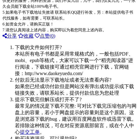
供更好的服务，同样的资源，我们不卖几百，几十，我们仅卖几元，一个永
久会员能下载全站100%电子书。
5.如果电子书下载地址失效请 联系站长QQ进行补发，另：本站提供电子书
代找服务，如有需要，可联系站长。
6.如资金允许，请购买正版！
7.请您认真阅读上述内容，购买即以为着您同意上述内容。
分享
收藏
点赞(
0
)
下载的文件如何打开?
本站所有电子书都是采用常规格式的，一般包括PDF、
mobi、epub等格式，大家可以下载一个“稻壳阅读器”进
行阅读，下载链接可通过稻壳官网进行下载，官网链
接：http://www.daokeyuedu.com/
付款后无法显示下载地址或者无法查看内容?
如果您已经成功付款但是网站没有弹出成功提示或下载
链接失效，请联系站长，提供付款信息为您处理
提示下载完但解压或打开不了?
最常见的情况是下载不完整: 可对比下载完压缩包的与网
盘上的容量，若小于网盘提示的容量则是这个原因。这
是浏览器下载的bug，建议用百度网盘软件或迅雷下载。
若排除这种情况，可在对应资源底部留言，或在个人中
心
提交工单
。
购买该资源后，可以退款吗?