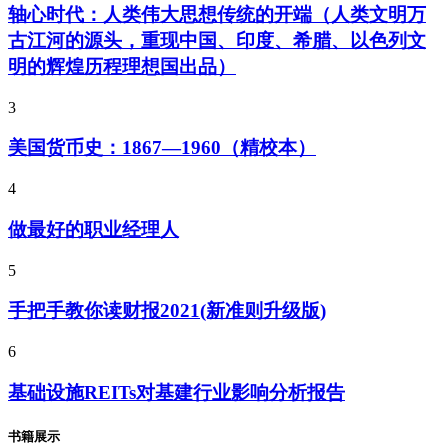
轴心时代：人类伟大思想传统的开端（人类文明万
古江河的源头，重现中国、印度、希腊、以色列文
明的辉煌历程理想国出品）
3
美国货币史：1867—1960（精校本）
4
做最好的职业经理人
5
手把手教你读财报2021(新准则升级版)
6
基础设施REITs对基建行业影响分析报告
书籍展示