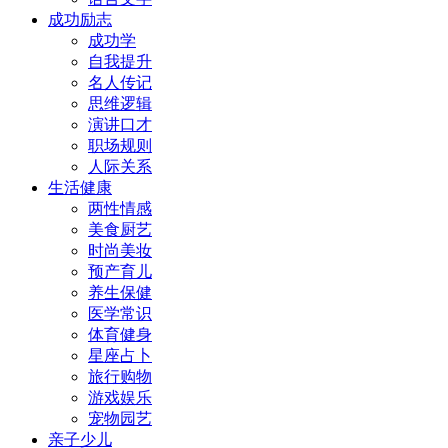
成功励志
成功学
自我提升
名人传记
思维逻辑
演讲口才
职场规则
人际关系
生活健康
两性情感
美食厨艺
时尚美妆
预产育儿
养生保健
医学常识
体育健身
星座占卜
旅行购物
游戏娱乐
宠物园艺
亲子少儿