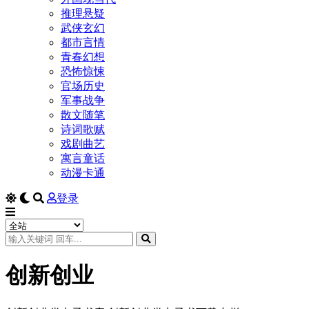
推理悬疑
武侠玄幻
都市言情
青春幻想
恐怖惊悚
官场历史
军事战争
散文随笔
诗词歌赋
戏剧曲艺
寓言童话
动漫卡通
登录
创新创业