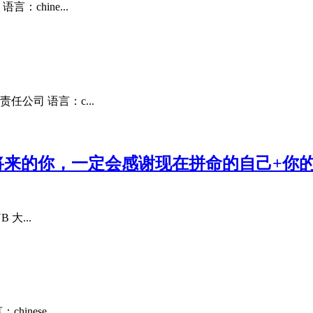
chine...
任公司 语言：c...
将来的你，一定会感谢现在拼命的自己+你
大...
nese...