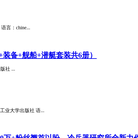
chine...
+装备+舰船+潜艇套装共6册）
 ...
业大学出版社 语...