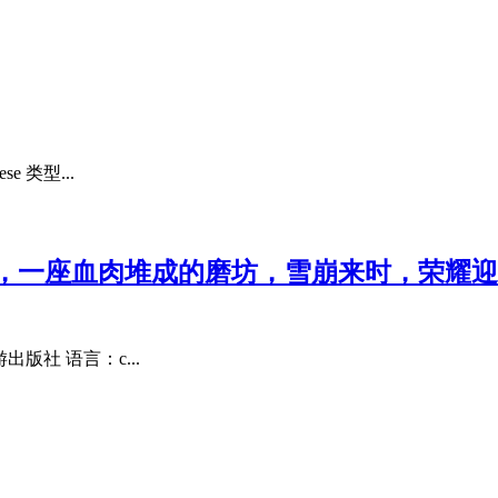
 类型...
登，一座血肉堆成的磨坊，雪崩来时，荣耀
版社 语言：c...