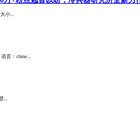
00万+粉丝翘首以盼，冷兵器研究所全新力作
小...
chine...
...