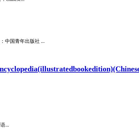
中国青年出版社 ...
dia(illustratedbookedition)(Chinese
...