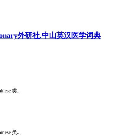
aldictionary外研社.中山英汉医学词典
e 类...
e 类...