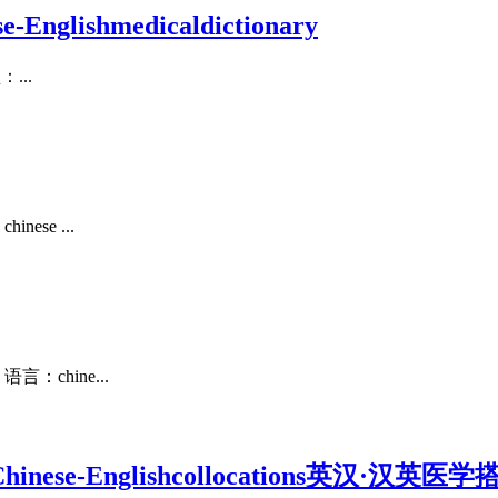
lishmedicaldictionary
...
se ...
chine...
eandChinese-Englishcollocations英汉·汉英