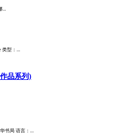
..
类型：...
作品系列)
书局 语言：...