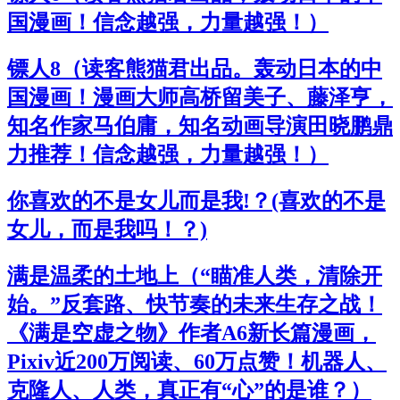
国漫画！信念越强，力量越强！）
镖人8（读客熊猫君出品。轰动日本的中
国漫画！漫画大师高桥留美子、藤泽亨，
知名作家马伯庸，知名动画导演田晓鹏鼎
力推荐！信念越强，力量越强！）
你喜欢的不是女儿而是我!？(喜欢的不是
女儿，而是我吗！？)
满是温柔的土地上（“瞄准人类，清除开
始。”反套路、快节奏的未来生存之战！
《满是空虚之物》作者A6新长篇漫画，
Pixiv近200万阅读、60万点赞！机器人、
克隆人、人类，真正有“心”的是谁？）