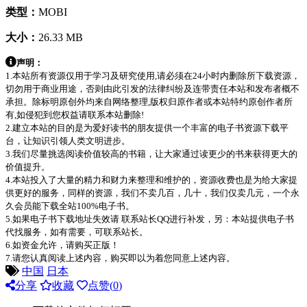
类型：
MOBI
大小：
26.33 MB
声明：
1.本站所有资源仅用于学习及研究使用,请必须在24小时内删除所下载资源，
切勿用于商业用途，否则由此引发的法律纠纷及连带责任本站和发布者概不
承担。除标明原创外均来自网络整理,版权归原作者或本站特约原创作者所
有,如侵犯到您权益请联系本站删除!
2.建立本站的目的是为爱好读书的朋友提供一个丰富的电子书资源下载平
台，让知识引领人类文明进步。
3.我们尽量挑选阅读价值较高的书籍，让大家通过读更少的书来获得更大的
价值提升。
4.本站投入了大量的精力和财力来整理和维护的，资源收费也是为给大家提
供更好的服务，同样的资源，我们不卖几百，几十，我们仅卖几元，一个永
久会员能下载全站100%电子书。
5.如果电子书下载地址失效请 联系站长QQ进行补发，另：本站提供电子书
代找服务，如有需要，可联系站长。
6.如资金允许，请购买正版！
7.请您认真阅读上述内容，购买即以为着您同意上述内容。
中国
日本
分享
收藏
点赞(
0
)