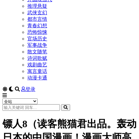
推理悬疑
武侠玄幻
都市言情
青春幻想
恐怖惊悚
官场历史
军事战争
散文随笔
诗词歌赋
戏剧曲艺
寓言童话
动漫卡通
登录
镖人8（读客熊猫君出品。轰动
日本的中国漫画！漫画大师高