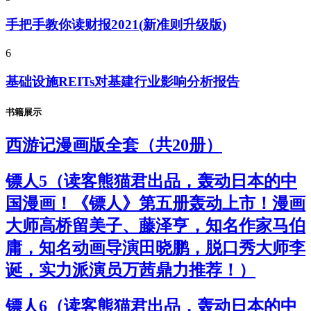
手把手教你读财报2021(新准则升级版)
6
基础设施REITs对基建行业影响分析报告
书籍展示
西游记漫画版全套（共20册）
镖人5（读客熊猫君出品，轰动日本的中
国漫画！《镖人》第五册轰动上市！漫画
大师高桥留美子、藤泽亨，知名作家马伯
庸，知名动画导演田晓鹏，脱口秀大师李
诞，实力派演员万茜鼎力推荐！）
镖人6（读客熊猫君出品，轰动日本的中