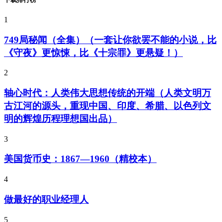
1
749局秘闻（全集）（一套让你欲罢不能的小说，比
《守夜》更惊悚，比《十宗罪》更悬疑！）
2
轴心时代：人类伟大思想传统的开端（人类文明万
古江河的源头，重现中国、印度、希腊、以色列文
明的辉煌历程理想国出品）
3
美国货币史：1867—1960（精校本）
4
做最好的职业经理人
5