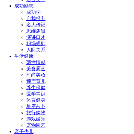
成功励志
成功学
自我提升
名人传记
思维逻辑
演讲口才
职场规则
人际关系
生活健康
两性情感
美食厨艺
时尚美妆
预产育儿
养生保健
医学常识
体育健身
星座占卜
旅行购物
游戏娱乐
宠物园艺
亲子少儿