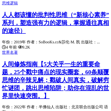
思维逻辑
人人都该懂的批判性思维（“新核心素养”
系列，塑造强有力的逻辑，掌握通往真相
的途径）
年份：2019年 作者：SoBooKs.cc&莎伦·M. 凯 出版社：...
4 年前
9.2K
世界名著
人间修炼指南【5大关乎一生的重要命
题，25个戳中痛点的现实圈套，60条颠覆
思维的辛辣见解；戳破人间真实，破解穷
忙谜团，跳出思维陷阱；助你在混乱的世
界里快速突围。】
年份：2022年 作者：半佛仙人 出版社：北京联合出版公司 语