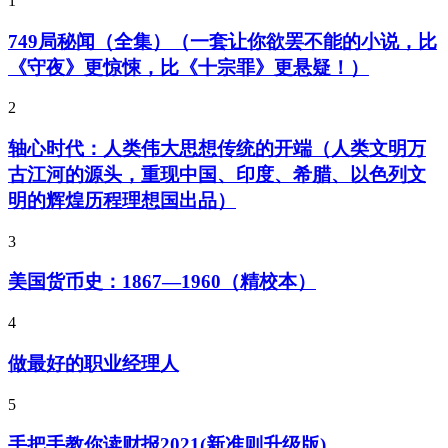
1
749局秘闻（全集）（一套让你欲罢不能的小说，比
《守夜》更惊悚，比《十宗罪》更悬疑！）
2
轴心时代：人类伟大思想传统的开端（人类文明万
古江河的源头，重现中国、印度、希腊、以色列文
明的辉煌历程理想国出品）
3
美国货币史：1867—1960（精校本）
4
做最好的职业经理人
5
手把手教你读财报2021(新准则升级版)