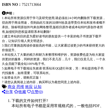
ISBN NO：
7521713664
声明：
1.本站所有资源仅用于学习及研究使用,请必须在24小时内删除所下载资源，
切勿用于商业用途，否则由此引发的法律纠纷及连带责任本站和发布者概不
承担。除标明原创外均来自网络整理,版权归原作者或本站特约原创作者所
有,如侵犯到您权益请联系本站删除!
2.建立本站的目的是为爱好读书的朋友提供一个丰富的电子书资源下载平
台，让知识引领人类文明进步。
3.我们尽量挑选阅读价值较高的书籍，让大家通过读更少的书来获得更大的
价值提升。
4.本站投入了大量的精力和财力来整理和维护的，资源收费也是为给大家提
供更好的服务，同样的资源，我们不卖几百，几十，我们仅卖几元，一个永
久会员能下载全站100%电子书。
5.如果电子书下载地址失效请 联系站长QQ进行补发，另：本站提供电子书
代找服务，如有需要，可联系站长。
6.如资金允许，请购买正版！
7.请您认真阅读上述内容，购买即以为着您同意上述内容。
商业
思维
效应
认知
分享
收藏
点赞(
0
)
下载的文件如何打开?
本站所有电子书都是采用常规格式的，一般包括PDF、