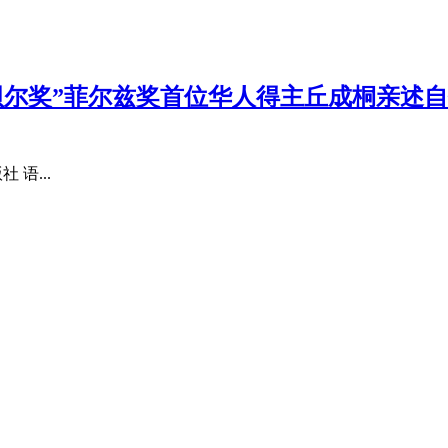
尔奖”菲尔兹奖首位华人得主丘成桐亲述自
语...