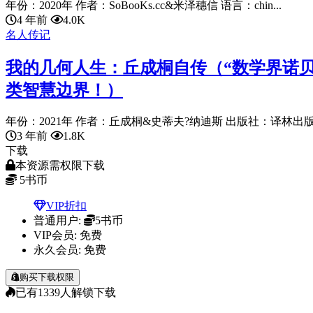
年份：2020年 作者：SoBooKs.cc&米泽穗信 语言：chin...
4 年前
4.0K
名人传记
我的几何人生：丘成桐自传（“数学界诺贝
类智慧边界！）
年份：2021年 作者：丘成桐&史蒂夫?纳迪斯 出版社：译林出版社 
3 年前
1.8K
下载
本资源需权限下载
5
书币
VIP折扣
普通用户:
5书币
VIP会员:
免费
永久会员:
免费
购买下载权限
已有
1339
人解锁下载