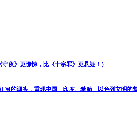
比《守夜》更惊悚，比《十宗罪》更悬疑！）
江河的源头，重现中国、印度、希腊、以色列文明的