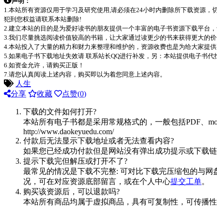
声明：
1.本站所有资源仅用于学习及研究使用,请必须在24小时内删除所下载资源
犯到您权益请联系本站删除!
2.建立本站的目的是为爱好读书的朋友提供一个丰富的电子书资源下载平台
3.我们尽量挑选阅读价值较高的书籍，让大家通过读更少的书来获得更大的
4.本站投入了大量的精力和财力来整理和维护的，资源收费也是为给大家提供
5.如果电子书下载地址失效请 联系站长QQ进行补发，另：本站提供电子书
6.如资金允许，请购买正版！
7.请您认真阅读上述内容，购买即以为着您同意上述内容。
人生
分享
收藏
点赞(
0
)
下载的文件如何打开?
本站所有电子书都是采用常规格式的，一般包括PDF、mo
http://www.daokeyuedu.com/
付款后无法显示下载地址或者无法查看内容?
如果您已经成功付款但是网站没有弹出成功提示或下载链
提示下载完但解压或打开不了?
最常见的情况是下载不完整: 可对比下载完压缩包的与网
况，可在对应资源底部留言，或在个人中心
提交工单
。
购买该资源后，可以退款吗?
本站所有商品均属于虚拟商品，具有可复制性，可传播性