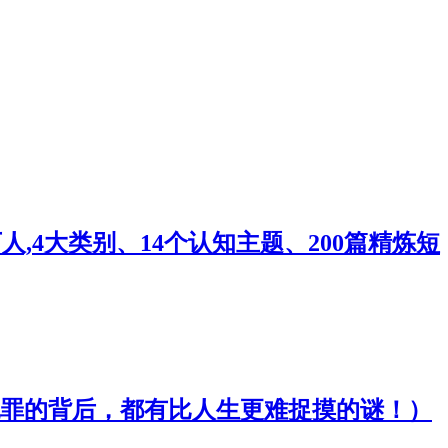
,4大类别、14个认知主题、200篇精炼短
罪的背后，都有比人生更难捉摸的谜！）