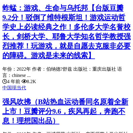
蚱蜢：游戏、生命与乌托邦【台版豆瓣
9.2分！驳倒了维特根斯坦！游戏运动哲
学史上必读经典之作！多伦多大学名誉校
长，剑桥大学、耶鲁大学知名哲学教授强
烈推荐！玩游戏，就是自愿去克服非必要
的障碍。游戏是未来的线索】
年份：2022年 作者：伯纳德?舒兹 出版社：重庆出版社 语
言：chinese ...
4 年前
8.2K
中国现当代
强风吹拂（B站热血运动番同名原着全新
上市！豆瓣评分9.6，疾风再起，奔跑不
息！理想国出品）