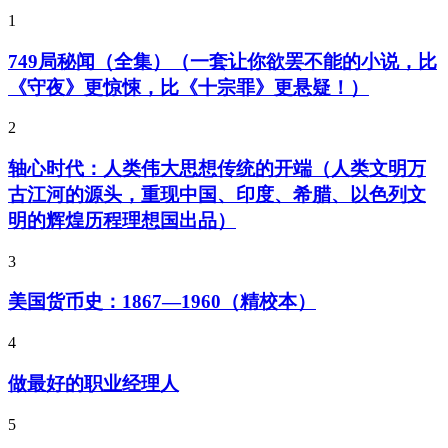
1
749局秘闻（全集）（一套让你欲罢不能的小说，比
《守夜》更惊悚，比《十宗罪》更悬疑！）
2
轴心时代：人类伟大思想传统的开端（人类文明万
古江河的源头，重现中国、印度、希腊、以色列文
明的辉煌历程理想国出品）
3
美国货币史：1867—1960（精校本）
4
做最好的职业经理人
5