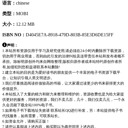
语言：
chinese
类型：
MOBI
大小：
12.12 MB
ISBN NO：
D4045E7A-8918-479D-803B-85E3D6DE15FF
声明：
1.本站所有资源仅用于学习及研究使用,请必须在24小时内删除所下载资源，
切勿用于商业用途，否则由此引发的法律纠纷及连带责任本站和发布者概不
承担。除标明原创外均来自网络整理,版权归原作者或本站特约原创作者所
有,如侵犯到您权益请联系本站删除!
2.建立本站的目的是为爱好读书的朋友提供一个丰富的电子书资源下载平
台，让知识引领人类文明进步。
3.我们尽量挑选阅读价值较高的书籍，让大家通过读更少的书来获得更大的
价值提升。
4.本站投入了大量的精力和财力来整理和维护的，资源收费也是为给大家提
供更好的服务，同样的资源，我们不卖几百，几十，我们仅卖几元，一个永
久会员能下载全站100%电子书。
5.如果电子书下载地址失效请 联系站长QQ进行补发，另：本站提供电子书
代找服务，如有需要，可联系站长。
6.如资金允许，请购买正版！
7.请您认真阅读上述内容，购买即以为着您同意上述内容。