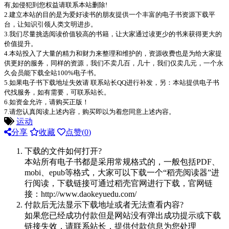
有,如侵犯到您权益请联系本站删除!
2.建立本站的目的是为爱好读书的朋友提供一个丰富的电子书资源下载平
台，让知识引领人类文明进步。
3.我们尽量挑选阅读价值较高的书籍，让大家通过读更少的书来获得更大的
价值提升。
4.本站投入了大量的精力和财力来整理和维护的，资源收费也是为给大家提
供更好的服务，同样的资源，我们不卖几百，几十，我们仅卖几元，一个永
久会员能下载全站100%电子书。
5.如果电子书下载地址失效请 联系站长QQ进行补发，另：本站提供电子书
代找服务，如有需要，可联系站长。
6.如资金允许，请购买正版！
7.请您认真阅读上述内容，购买即以为着您同意上述内容。
运动
分享
收藏
点赞(
0
)
下载的文件如何打开?
本站所有电子书都是采用常规格式的，一般包括PDF、
mobi、epub等格式，大家可以下载一个“稻壳阅读器”进
行阅读，下载链接可通过稻壳官网进行下载，官网链
接：http://www.daokeyuedu.com/
付款后无法显示下载地址或者无法查看内容?
如果您已经成功付款但是网站没有弹出成功提示或下载
链接失效，请联系站长，提供付款信息为您处理