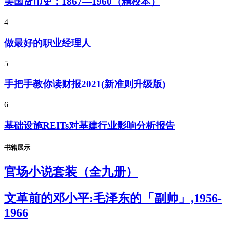
美国货币史：1867—1960（精校本）
4
做最好的职业经理人
5
手把手教你读财报2021(新准则升级版)
6
基础设施REITs对基建行业影响分析报告
书籍展示
官场小说套装（全九册）
文革前的邓小平:毛泽东的「副帅」,1956-
1966