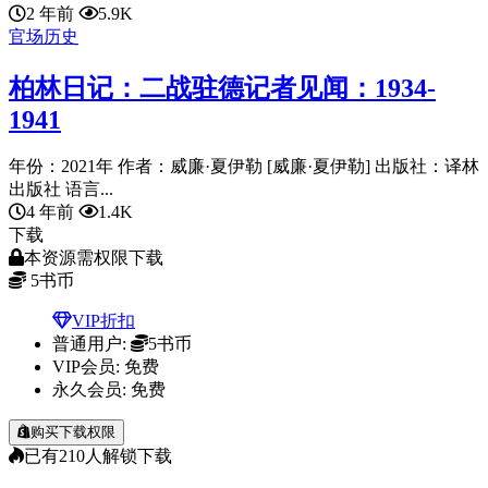
2 年前
5.9K
官场历史
柏林日记：二战驻德记者见闻：1934-
1941
年份：2021年 作者：威廉·夏伊勒 [威廉·夏伊勒] 出版社：译林
出版社 语言...
4 年前
1.4K
下载
本资源需权限下载
5
书币
VIP折扣
普通用户:
5书币
VIP会员:
免费
永久会员:
免费
购买下载权限
已有
210
人解锁下载