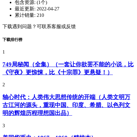
包含资源:
(1个)
最近更新:
2022-04-27
累计销量:
210
下载遇到问题？可联系客服或反馈
下载排行榜
1
749局秘闻（全集）（一套让你欲罢不能的小说，比
《守夜》更惊悚，比《十宗罪》更悬疑！）
2
轴心时代：人类伟大思想传统的开端（人类文明万
古江河的源头，重现中国、印度、希腊、以色列文
明的辉煌历程理想国出品）
3