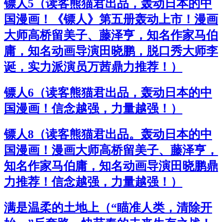
镖人5（读客熊猫君出品，轰动日本的中
国漫画！《镖人》第五册轰动上市！漫画
大师高桥留美子、藤泽亨，知名作家马伯
庸，知名动画导演田晓鹏，脱口秀大师李
诞，实力派演员万茜鼎力推荐！）
镖人6（读客熊猫君出品，轰动日本的中
国漫画！信念越强，力量越强！）
镖人8（读客熊猫君出品。轰动日本的中
国漫画！漫画大师高桥留美子、藤泽亨，
知名作家马伯庸，知名动画导演田晓鹏鼎
力推荐！信念越强，力量越强！）
满是温柔的土地上（“瞄准人类，清除开