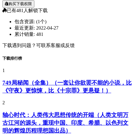
购买下载权限
已有
481
人解锁下载
包含资源:
(1个)
最近更新:
2022-04-27
累计销量:
481
下载遇到问题？可联系客服或反馈
下载排行榜
1
749局秘闻（全集）（一套让你欲罢不能的小说，比
《守夜》更惊悚，比《十宗罪》更悬疑！）
2
轴心时代：人类伟大思想传统的开端（人类文明万
古江河的源头，重现中国、印度、希腊、以色列文
明的辉煌历程理想国出品）