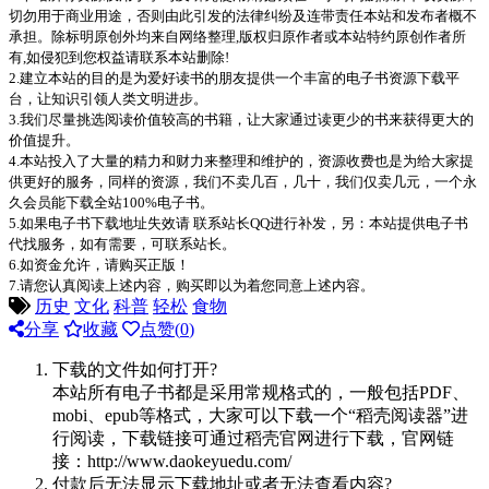
切勿用于商业用途，否则由此引发的法律纠纷及连带责任本站和发布者概不
承担。除标明原创外均来自网络整理,版权归原作者或本站特约原创作者所
有,如侵犯到您权益请联系本站删除!
2.建立本站的目的是为爱好读书的朋友提供一个丰富的电子书资源下载平
台，让知识引领人类文明进步。
3.我们尽量挑选阅读价值较高的书籍，让大家通过读更少的书来获得更大的
价值提升。
4.本站投入了大量的精力和财力来整理和维护的，资源收费也是为给大家提
供更好的服务，同样的资源，我们不卖几百，几十，我们仅卖几元，一个永
久会员能下载全站100%电子书。
5.如果电子书下载地址失效请 联系站长QQ进行补发，另：本站提供电子书
代找服务，如有需要，可联系站长。
6.如资金允许，请购买正版！
7.请您认真阅读上述内容，购买即以为着您同意上述内容。
历史
文化
科普
轻松
食物
分享
收藏
点赞(
0
)
下载的文件如何打开?
本站所有电子书都是采用常规格式的，一般包括PDF、
mobi、epub等格式，大家可以下载一个“稻壳阅读器”进
行阅读，下载链接可通过稻壳官网进行下载，官网链
接：http://www.daokeyuedu.com/
付款后无法显示下载地址或者无法查看内容?