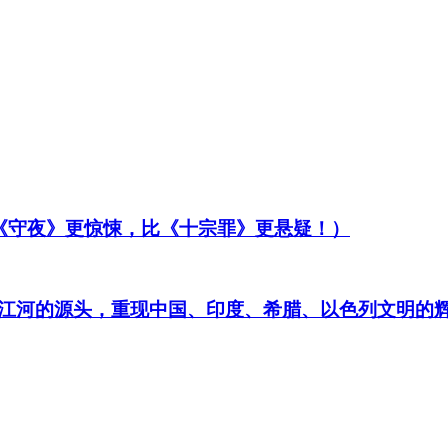
比《守夜》更惊悚，比《十宗罪》更悬疑！）
江河的源头，重现中国、印度、希腊、以色列文明的