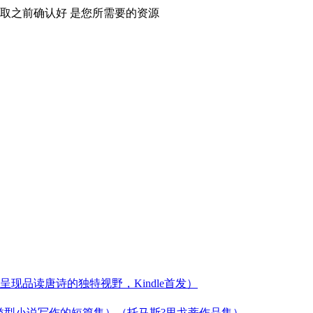
取之前确认好 是您所需要的资源
现品读唐诗的独特视野，Kindle首发）
类型小说写作的短篇集）（托马斯?里戈蒂作品集）