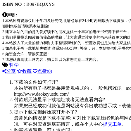
ISBN NO：
B097BQJXYS
声明：
1.本站所有资源仅用于学习及研究使用,请必须在24小时内删除所下载资源
犯到您权益请联系本站删除!
2.建立本站的目的是为爱好读书的朋友提供一个丰富的电子书资源下载平台
3.我们尽量挑选阅读价值较高的书籍，让大家通过读更少的书来获得更大的
4.本站投入了大量的精力和财力来整理和维护的，资源收费也是为给大家提供
5.如果电子书下载地址失效请 联系站长QQ进行补发，另：本站提供电子书
6.如资金允许，请购买正版！
7.请您认真阅读上述内容，购买即以为着您同意上述内容。
哲学
分享
收藏
点赞(
0
)
下载的文件如何打开?
本站所有电子书都是采用常规格式的，一般包括PDF、mo
http://www.daokeyuedu.com/
付款后无法显示下载地址或者无法查看内容?
如果您已经成功付款但是网站没有弹出成功提示或下载链
提示下载完但解压或打开不了?
最常见的情况是下载不完整: 可对比下载完压缩包的与网
况，可在对应资源底部留言，或在个人中心
提交工单
。
购买该资源后，可以退款吗?