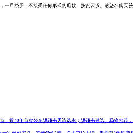
，一旦授予，不接受任何形式的退款、换货要求。请您在购买获
诗，近40年首次公布钱锺书唐诗选本；钱锺书遴选、杨绛抄录，呈
一次超越定义，追步爱伦?坡、洛夫克拉夫特、斯蒂芬?金改变