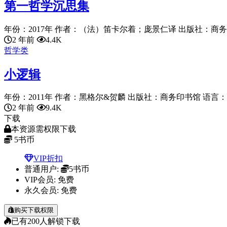
第一哲学沉思集
年份：2017年 作者：（法）笛卡尔着；庞景仁译 出版社：商务印书
2 年前
4.4K
哲学类
小逻辑
年份：2011年 作者：黑格尔&贺麟 出版社：商务印书馆 语言：chi
2 年前
9.4K
下载
本资源需权限下载
5
书币
VIP折扣
普通用户:
5书币
VIP会员:
免费
永久会员:
免费
购买下载权限
已有
200
人解锁下载