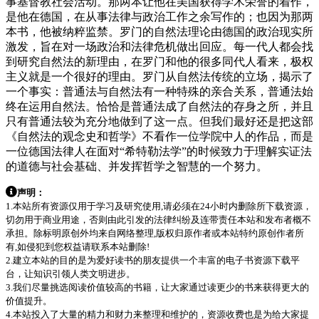
事基督教社会活动。那两本让他在美国获得学术荣誉的着作，
是他在德国，在从事法律与政治工作之余写作的；也因为那两
本书，他被纳粹监禁。罗门的自然法理论由德国的政治现实所
激发，旨在对一场政治和法律危机做出回应。每一代人都会找
到研究自然法的新理由，在罗门和他的很多同代人看来，极权
主义就是一个很好的理由。罗门从自然法传统的立场，揭示了
一个事实：普通法与自然法有一种特殊的亲合关系，普通法始
终在运用自然法。恰恰是普通法成了自然法的存身之所，并且
只有普通法较为充分地做到了这一点。但我们最好还是把这部
《自然法的观念史和哲学》不看作一位学院中人的作品，而是
一位德国法律人在面对“希特勒法学”的时候致力于理解实证法
的道德与社会基础、并发挥哲学之智慧的一个努力。
声明：
1.本站所有资源仅用于学习及研究使用,请必须在24小时内删除所下载资源，
切勿用于商业用途，否则由此引发的法律纠纷及连带责任本站和发布者概不
承担。除标明原创外均来自网络整理,版权归原作者或本站特约原创作者所
有,如侵犯到您权益请联系本站删除!
2.建立本站的目的是为爱好读书的朋友提供一个丰富的电子书资源下载平
台，让知识引领人类文明进步。
3.我们尽量挑选阅读价值较高的书籍，让大家通过读更少的书来获得更大的
价值提升。
4.本站投入了大量的精力和财力来整理和维护的，资源收费也是为给大家提