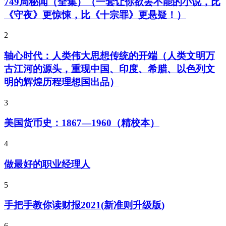
749局秘闻（全集）（一套让你欲罢不能的小说，比
《守夜》更惊悚，比《十宗罪》更悬疑！）
2
轴心时代：人类伟大思想传统的开端（人类文明万
古江河的源头，重现中国、印度、希腊、以色列文
明的辉煌历程理想国出品）
3
美国货币史：1867—1960（精校本）
4
做最好的职业经理人
5
手把手教你读财报2021(新准则升级版)
6