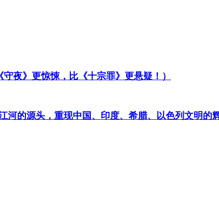
比《守夜》更惊悚，比《十宗罪》更悬疑！）
江河的源头，重现中国、印度、希腊、以色列文明的