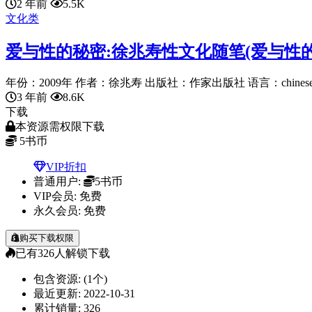
2 年前
5.5K
文化类
爱与性的秘密:徐兆寿性文化随笔(爱与性
年份：2009年 作者：徐兆寿 出版社：作家出版社 语言：chinese 
3 年前
8.6K
下载
本资源需权限下载
5
书币
VIP折扣
普通用户:
5书币
VIP会员:
免费
永久会员:
免费
购买下载权限
已有
326
人解锁下载
包含资源:
(1个)
最近更新:
2022-10-31
累计销量:
326