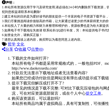
声明：
1.本站所有资源仅用于学习及研究使用,请必须在24小时内删除所下载资源
犯到您权益请联系本站删除!
2.建立本站的目的是为爱好读书的朋友提供一个丰富的电子书资源下载平台
3.我们尽量挑选阅读价值较高的书籍，让大家通过读更少的书来获得更大的
4.本站投入了大量的精力和财力来整理和维护的，资源收费也是为给大家提供
5.如果电子书下载地址失效请 联系站长QQ进行补发，另：本站提供电子书
6.如资金允许，请购买正版！
7.请您认真阅读上述内容，购买即以为着您同意上述内容。
哲学
文化
分享
收藏
点赞(
0
)
下载的文件如何打开?
本站所有电子书都是采用常规格式的，一般包括PDF、mo
http://www.daokeyuedu.com/
付款后无法显示下载地址或者无法查看内容?
如果您已经成功付款但是网站没有弹出成功提示或下载链
提示下载完但解压或打开不了?
最常见的情况是下载不完整: 可对比下载完压缩包的与网
况，可在对应资源底部留言，或在个人中心
提交工单
。
购买该资源后，可以退款吗?
本站所有商品均属于虚拟商品，具有可复制性，可传播性