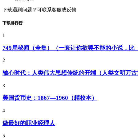
下载遇到问题？可联系客服或反馈
下载排行榜
1
749局秘闻（全集）（一套让你欲罢不能的小说，
2
轴心时代：人类伟大思想传统的开端（人类文明万古
3
美国货币史：1867—1960（精校本）
4
做最好的职业经理人
5