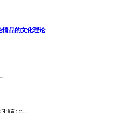
色情品的文化理论
..
语言：chi...