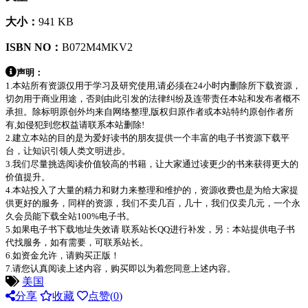
大小：
941 KB
ISBN NO：
B072M4MKV2
声明：
1.本站所有资源仅用于学习及研究使用,请必须在24小时内删除所下载资源，
切勿用于商业用途，否则由此引发的法律纠纷及连带责任本站和发布者概不
承担。除标明原创外均来自网络整理,版权归原作者或本站特约原创作者所
有,如侵犯到您权益请联系本站删除!
2.建立本站的目的是为爱好读书的朋友提供一个丰富的电子书资源下载平
台，让知识引领人类文明进步。
3.我们尽量挑选阅读价值较高的书籍，让大家通过读更少的书来获得更大的
价值提升。
4.本站投入了大量的精力和财力来整理和维护的，资源收费也是为给大家提
供更好的服务，同样的资源，我们不卖几百，几十，我们仅卖几元，一个永
久会员能下载全站100%电子书。
5.如果电子书下载地址失效请 联系站长QQ进行补发，另：本站提供电子书
代找服务，如有需要，可联系站长。
6.如资金允许，请购买正版！
7.请您认真阅读上述内容，购买即以为着您同意上述内容。
美国
分享
收藏
点赞(
0
)