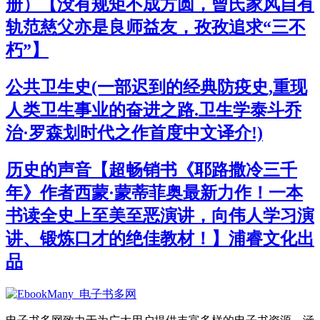
册）【没有规矩不成方圆，曾氏家风自有
轨范慈父亦是良师益友，孜孜追求“三不
朽”】
公共卫生史(一部迟到的经典防疫史,重现
人类卫生事业的奋进之路.卫生学泰斗乔
治·罗森划时代之作首度中文译介!)
历史的声音【超畅销书《耶路撒冷三千
年》作者西蒙·蒙蒂菲奥最新力作！一本
书读全史上至美至恶演讲，向伟人学习演
讲、锻炼口才的绝佳教材！】浦睿文化出
品