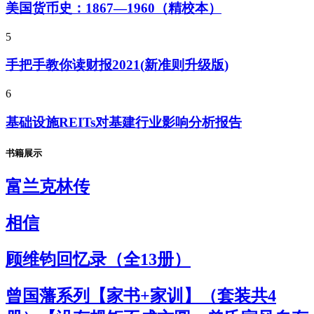
美国货币史：1867—1960（精校本）
5
手把手教你读财报2021(新准则升级版)
6
基础设施REITs对基建行业影响分析报告
书籍展示
富兰克林传
相信
顾维钧回忆录（全13册）
曾国藩系列【家书+家训】（套装共4