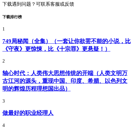
下载遇到问题？可联系客服或反馈
下载排行榜
1
749局秘闻（全集）（一套让你欲罢不能的小说，比
《守夜》更惊悚，比《十宗罪》更悬疑！）
2
轴心时代：人类伟大思想传统的开端（人类文明万
古江河的源头，重现中国、印度、希腊、以色列文
明的辉煌历程理想国出品）
3
做最好的职业经理人
4