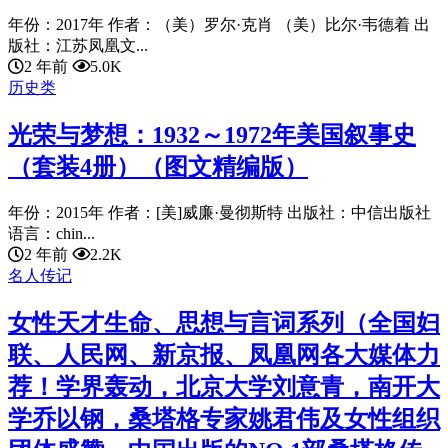
年份：2017年 作者：（美）罗尔·克肖 （美）比尔·韦德着 出
版社：江苏凤凰文...
2 年前
5.0K
历史类
光荣与梦想：1932～1972年美国叙事史
（套装4册）（图文精编版）
年份：2015年 作者：[美]威廉·曼彻斯特 出版社：中信出版社
语言：chin...
2 年前
2.2K
名人传记
女性天才生命、思想与言词系列（全国妇
联、人民网、新京报、凤凰网各大媒体力
荐！学界轰动，北京大学刘意青，南开大
学乔以钢，桑塔格专家姚君伟及女性组织