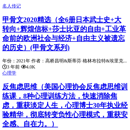
名人传记
甲骨文2020精选（全6册日本武士史+大
转向+辉煌信标+莎士比亚的自由+工业革
命前的欧洲社会与经济+自由主义被遗忘
的历史）(甲骨文系列)
年份：2021年 作者：高桥昌明&斯蒂芬·格林布拉特&埃里克...
3 年前
4.0K
心理学
反焦虑思维（美国心理协会反焦虑思维训
练课，8种心理训练方法，快速消除焦
虑，重获淡定人生，心理博士30年执业经
验精华，彻底转变负性心理模式，重获安
全感、自在力。）