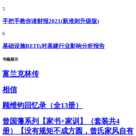
5
手把手教你读财报2021(新准则升级版)
6
基础设施REITs对基建行业影响分析报告
书籍展示
富兰克林传
相信
顾维钧回忆录（全13册）
曾国藩系列【家书+家训】（套装共4
册）【没有规矩不成方圆，曾氏家风自有