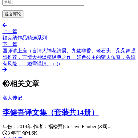
上一篇
福克纳作品精选系列
下一篇
国师请上座（言情大神花清晨、九鹭非香、老石头、朵朵舞强
烈推荐，言情大神淡樱经典之作，好色公主的猎夫传奇，头婚
有风险，二婚需谨慎。）()
相关文章
名人传记
李健吾译文集（套装共14册）
年份：2019年 作者：福楼拜(Gustave Flaubert)&司...
3 年前
4.6K