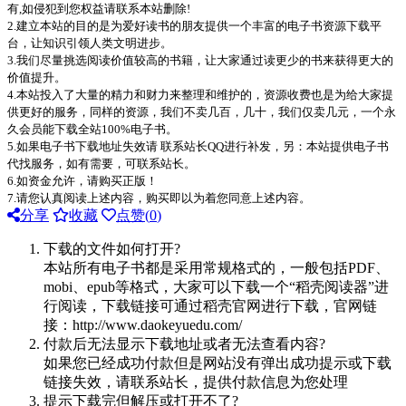
有,如侵犯到您权益请联系本站删除!
2.建立本站的目的是为爱好读书的朋友提供一个丰富的电子书资源下载平
台，让知识引领人类文明进步。
3.我们尽量挑选阅读价值较高的书籍，让大家通过读更少的书来获得更大的
价值提升。
4.本站投入了大量的精力和财力来整理和维护的，资源收费也是为给大家提
供更好的服务，同样的资源，我们不卖几百，几十，我们仅卖几元，一个永
久会员能下载全站100%电子书。
5.如果电子书下载地址失效请 联系站长QQ进行补发，另：本站提供电子书
代找服务，如有需要，可联系站长。
6.如资金允许，请购买正版！
7.请您认真阅读上述内容，购买即以为着您同意上述内容。
分享
收藏
点赞(
0
)
下载的文件如何打开?
本站所有电子书都是采用常规格式的，一般包括PDF、
mobi、epub等格式，大家可以下载一个“稻壳阅读器”进
行阅读，下载链接可通过稻壳官网进行下载，官网链
接：http://www.daokeyuedu.com/
付款后无法显示下载地址或者无法查看内容?
如果您已经成功付款但是网站没有弹出成功提示或下载
链接失效，请联系站长，提供付款信息为您处理
提示下载完但解压或打开不了?