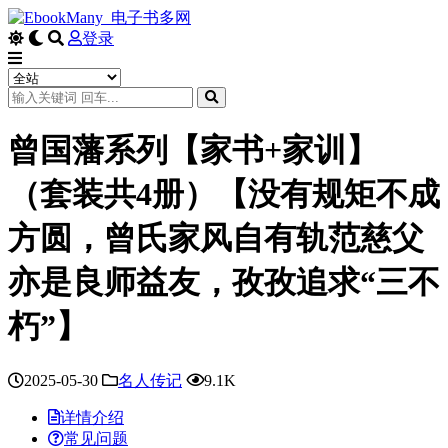
登录
曾国藩系列【家书+家训】
（套装共4册）【没有规矩不成
方圆，曾氏家风自有轨范慈父
亦是良师益友，孜孜追求“三不
朽”】
2025-05-30
名人传记
9.1K
详情介绍
常见问题