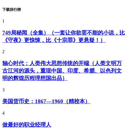
下载排行榜
1
749局秘闻（全集）（一套让你欲罢不能的小说，比
《守夜》更惊悚，比《十宗罪》更悬疑！）
2
轴心时代：人类伟大思想传统的开端（人类文明万
古江河的源头，重现中国、印度、希腊、以色列文
明的辉煌历程理想国出品）
3
美国货币史：1867—1960（精校本）
4
做最好的职业经理人