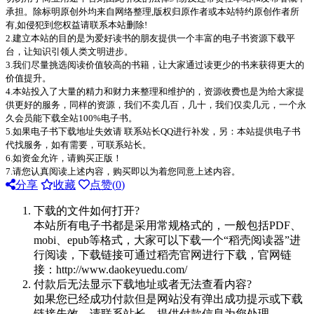
承担。除标明原创外均来自网络整理,版权归原作者或本站特约原创作者所
有,如侵犯到您权益请联系本站删除!
2.建立本站的目的是为爱好读书的朋友提供一个丰富的电子书资源下载平
台，让知识引领人类文明进步。
3.我们尽量挑选阅读价值较高的书籍，让大家通过读更少的书来获得更大的
价值提升。
4.本站投入了大量的精力和财力来整理和维护的，资源收费也是为给大家提
供更好的服务，同样的资源，我们不卖几百，几十，我们仅卖几元，一个永
久会员能下载全站100%电子书。
5.如果电子书下载地址失效请 联系站长QQ进行补发，另：本站提供电子书
代找服务，如有需要，可联系站长。
6.如资金允许，请购买正版！
7.请您认真阅读上述内容，购买即以为着您同意上述内容。
分享
收藏
点赞(
0
)
下载的文件如何打开?
本站所有电子书都是采用常规格式的，一般包括PDF、
mobi、epub等格式，大家可以下载一个“稻壳阅读器”进
行阅读，下载链接可通过稻壳官网进行下载，官网链
接：http://www.daokeyuedu.com/
付款后无法显示下载地址或者无法查看内容?
如果您已经成功付款但是网站没有弹出成功提示或下载
链接失效，请联系站长，提供付款信息为您处理