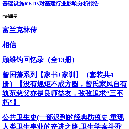
基础设施REITs对基建行业影响分析报告
书籍展示
富兰克林传
相信
顾维钧回忆录（全13册）
曾国藩系列【家书+家训】（套装共4
册）【没有规矩不成方圆，曾氏家风自有
轨范慈父亦是良师益友，孜孜追求“三不
朽”】
公共卫生史(一部迟到的经典防疫史,重现
人类卫生事业的奋进之路.卫生学泰斗乔