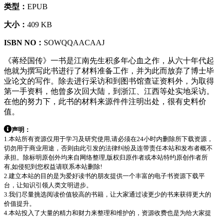
类型：
EPUB
大小：
409 KB
ISBN NO：
SOWQQAACAAJ
《蒋经国传》一书是江南先生积多年心血之作，从六十年代起
他就为撰写此书进行了材料准备工作，并为此而放弃了博士毕
业论文的写作。除去进行采访和到图书馆查证资料外，为取得
第一手资料，他曾多次回大陆，到浙江、江西等处实地采访。
在他的努力下，此书的材料来源件件注明出处，很有史料价
值。
声明：
1.本站所有资源仅用于学习及研究使用,请必须在24小时内删除所下载资源，
切勿用于商业用途，否则由此引发的法律纠纷及连带责任本站和发布者概不
承担。除标明原创外均来自网络整理,版权归原作者或本站特约原创作者所
有,如侵犯到您权益请联系本站删除!
2.建立本站的目的是为爱好读书的朋友提供一个丰富的电子书资源下载平
台，让知识引领人类文明进步。
3.我们尽量挑选阅读价值较高的书籍，让大家通过读更少的书来获得更大的
价值提升。
4.本站投入了大量的精力和财力来整理和维护的，资源收费也是为给大家提