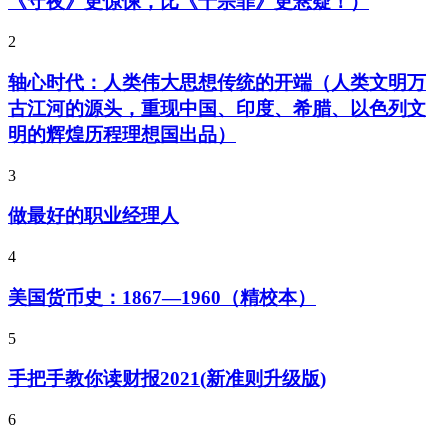
《守夜》更惊悚，比《十宗罪》更悬疑！）
2
轴心时代：人类伟大思想传统的开端（人类文明万
古江河的源头，重现中国、印度、希腊、以色列文
明的辉煌历程理想国出品）
3
做最好的职业经理人
4
美国货币史：1867—1960（精校本）
5
手把手教你读财报2021(新准则升级版)
6