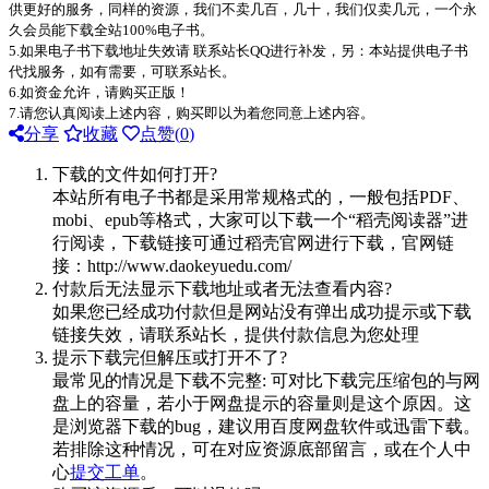
供更好的服务，同样的资源，我们不卖几百，几十，我们仅卖几元，一个永
久会员能下载全站100%电子书。
5.如果电子书下载地址失效请 联系站长QQ进行补发，另：本站提供电子书
代找服务，如有需要，可联系站长。
6.如资金允许，请购买正版！
7.请您认真阅读上述内容，购买即以为着您同意上述内容。
分享
收藏
点赞(
0
)
下载的文件如何打开?
本站所有电子书都是采用常规格式的，一般包括PDF、
mobi、epub等格式，大家可以下载一个“稻壳阅读器”进
行阅读，下载链接可通过稻壳官网进行下载，官网链
接：http://www.daokeyuedu.com/
付款后无法显示下载地址或者无法查看内容?
如果您已经成功付款但是网站没有弹出成功提示或下载
链接失效，请联系站长，提供付款信息为您处理
提示下载完但解压或打开不了?
最常见的情况是下载不完整: 可对比下载完压缩包的与网
盘上的容量，若小于网盘提示的容量则是这个原因。这
是浏览器下载的bug，建议用百度网盘软件或迅雷下载。
若排除这种情况，可在对应资源底部留言，或在个人中
心
提交工单
。