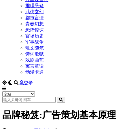
推理悬疑
武侠玄幻
都市言情
青春幻想
恐怖惊悚
官场历史
军事战争
散文随笔
诗词歌赋
戏剧曲艺
寓言童话
动漫卡通
登录
品牌秘笈:广告策划基本原理