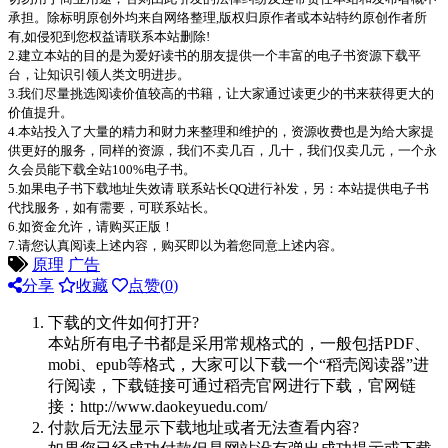
承担。除标明原创外均来自网络整理,版权归原作者或本站特约原创作者所
有,如侵犯到您权益请联系本站删除!
2.建立本站的目的是为爱好读书的朋友提供一个丰富的电子书资源下载平
台，让知识引领人类文明进步。
3.我们尽量挑选阅读价值较高的书籍，让大家通过读更少的书来获得更大的
价值提升。
4.本站投入了大量的精力和财力来整理和维护的，资源收费也是为给大家提
供更好的服务，同样的资源，我们不卖几百，几十，我们仅卖几元，一个永
久会员能下载全站100%电子书。
5.如果电子书下载地址失效请 联系站长QQ进行补发，另：本站提供电子书
代找服务，如有需要，可联系站长。
6.如资金允许，请购买正版！
7.请您认真阅读上述内容，购买即以为着您同意上述内容。
原理
广告
分享
收藏
点赞(
0
)
下载的文件如何打开?
本站所有电子书都是采用常规格式的，一般包括PDF、
mobi、epub等格式，大家可以下载一个“稻壳阅读器”进
行阅读，下载链接可通过稻壳官网进行下载，官网链
接：http://www.daokeyuedu.com/
付款后无法显示下载地址或者无法查看内容?