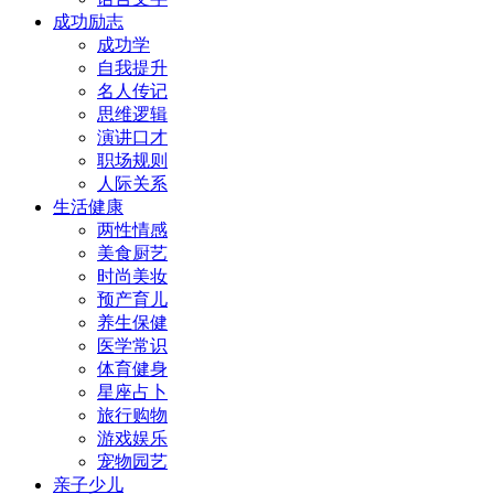
成功励志
成功学
自我提升
名人传记
思维逻辑
演讲口才
职场规则
人际关系
生活健康
两性情感
美食厨艺
时尚美妆
预产育儿
养生保健
医学常识
体育健身
星座占卜
旅行购物
游戏娱乐
宠物园艺
亲子少儿