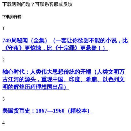
下载遇到问题？可联系客服或反馈
下载排行榜
1
749局秘闻（全集）（一套让你欲罢不能的小说，比
《守夜》更惊悚，比《十宗罪》更悬疑！）
2
轴心时代：人类伟大思想传统的开端（人类文明万
古江河的源头，重现中国、印度、希腊、以色列文
明的辉煌历程理想国出品）
3
美国货币史：1867—1960（精校本）
4