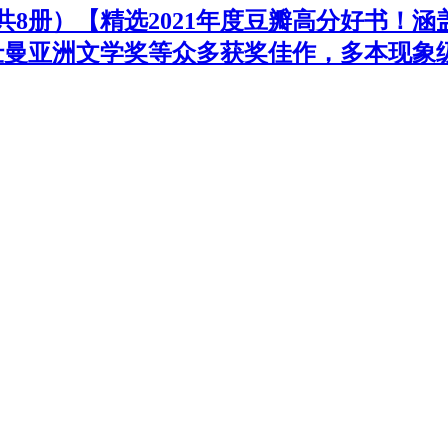
共8册）【精选2021年度豆瓣高分好书！涵
仕曼亚洲文学奖等众多获奖佳作，多本现象