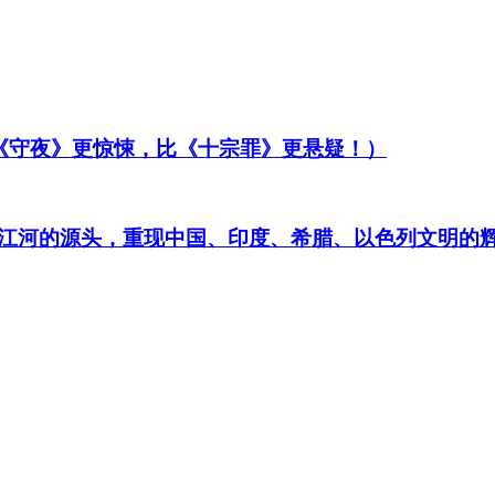
比《守夜》更惊悚，比《十宗罪》更悬疑！）
江河的源头，重现中国、印度、希腊、以色列文明的