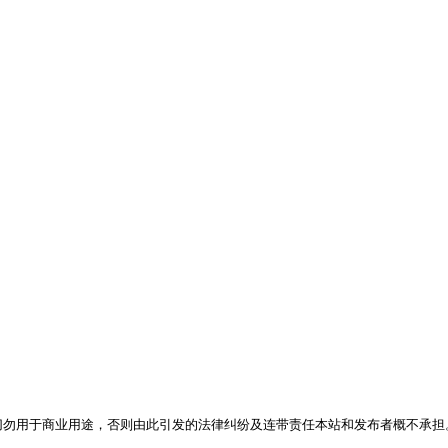
，切勿用于商业用途，否则由此引发的法律纠纷及连带责任本站和发布者概不承担