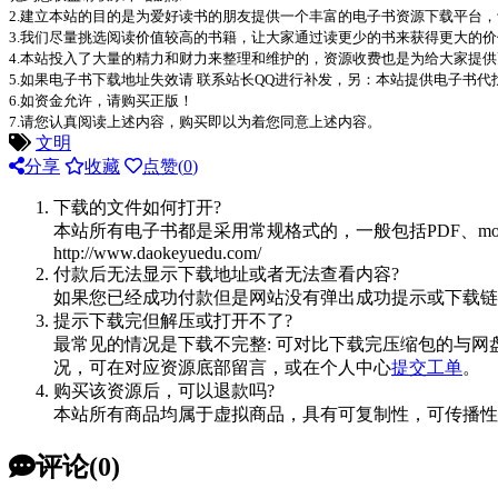
2.建立本站的目的是为爱好读书的朋友提供一个丰富的电子书资源下载平台
3.我们尽量挑选阅读价值较高的书籍，让大家通过读更少的书来获得更大的
4.本站投入了大量的精力和财力来整理和维护的，资源收费也是为给大家提供
5.如果电子书下载地址失效请 联系站长QQ进行补发，另：本站提供电子书
6.如资金允许，请购买正版！
7.请您认真阅读上述内容，购买即以为着您同意上述内容。
文明
分享
收藏
点赞(
0
)
下载的文件如何打开?
本站所有电子书都是采用常规格式的，一般包括PDF、mo
http://www.daokeyuedu.com/
付款后无法显示下载地址或者无法查看内容?
如果您已经成功付款但是网站没有弹出成功提示或下载链
提示下载完但解压或打开不了?
最常见的情况是下载不完整: 可对比下载完压缩包的与网
况，可在对应资源底部留言，或在个人中心
提交工单
。
购买该资源后，可以退款吗?
本站所有商品均属于虚拟商品，具有可复制性，可传播性
评论(0)