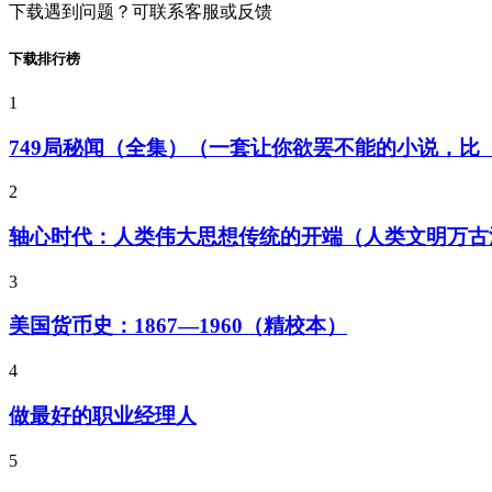
下载遇到问题？可联系客服或反馈
下载排行榜
1
749局秘闻（全集）（一套让你欲罢不能的小说，
2
轴心时代：人类伟大思想传统的开端（人类文明万古
3
美国货币史：1867—1960（精校本）
4
做最好的职业经理人
5