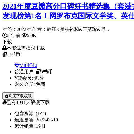
2021年度豆瓣高分口碑好书精选集（套装
发现榜第1名！网罗布克国际文学奖、英
年份：2022年 作者：韩江&是枝裕和&王慧玲&野...
2 年前
5.0K
下载
本资源需权限下载
5
书币
VIP折扣
普通用户:
5书币
VIP会员:
免费
永久会员:
免费
购买下载权限
已有
1941
人解锁下载
包含资源:
(1个)
最近更新:
2023-03-19
累计销量:
1941