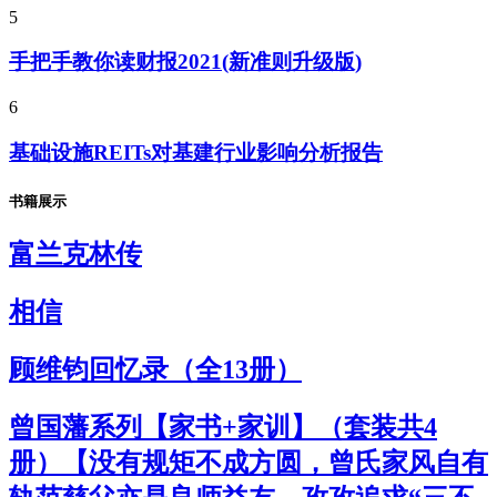
5
手把手教你读财报2021(新准则升级版)
6
基础设施REITs对基建行业影响分析报告
书籍展示
富兰克林传
相信
顾维钧回忆录（全13册）
曾国藩系列【家书+家训】（套装共4
册）【没有规矩不成方圆，曾氏家风自有