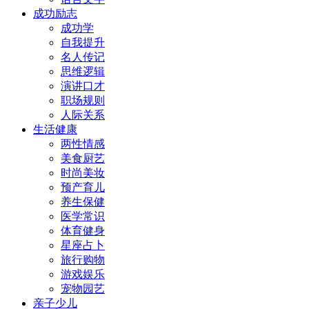
成功励志
成功学
自我提升
名人传记
思维逻辑
演讲口才
职场规则
人际关系
生活健康
两性情感
美食厨艺
时尚美妆
预产育儿
养生保健
医学常识
体育健身
星座占卜
旅行购物
游戏娱乐
宠物园艺
亲子少儿