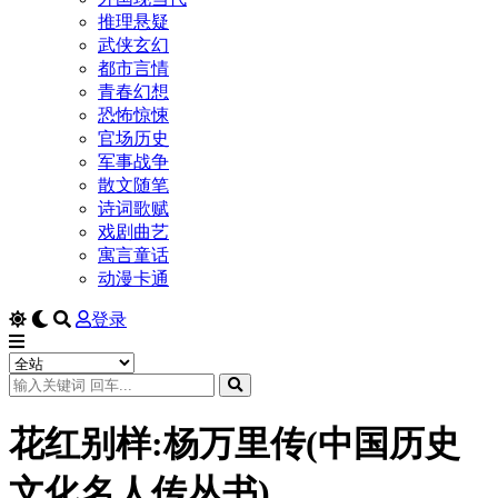
推理悬疑
武侠玄幻
都市言情
青春幻想
恐怖惊悚
官场历史
军事战争
散文随笔
诗词歌赋
戏剧曲艺
寓言童话
动漫卡通
登录
花红别样:杨万里传(中国历史
文化名人传丛书)