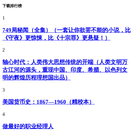
下载排行榜
1
749局秘闻（全集）（一套让你欲罢不能的小说，比
《守夜》更惊悚，比《十宗罪》更悬疑！）
2
轴心时代：人类伟大思想传统的开端（人类文明万
古江河的源头，重现中国、印度、希腊、以色列文
明的辉煌历程理想国出品）
3
美国货币史：1867—1960（精校本）
4
做最好的职业经理人