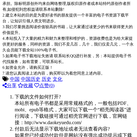
承担。除标明原创外均来自网络整理,版权归原作者或本站特约原创作者所
有,如侵犯到您权益请联系本站删除!
2.建立本站的目的是为爱好读书的朋友提供一个丰富的电子书资源下载平
台，让知识引领人类文明进步。
3.我们尽量挑选阅读价值较高的书籍，让大家通过读更少的书来获得更大的
价值提升。
4.本站投入了大量的精力和财力来整理和维护的，资源收费也是为给大家提
供更好的服务，同样的资源，我们不卖几百，几十，我们仅卖几元，一个永
久会员能下载全站100%电子书。
5.如果电子书下载地址失效请 联系站长QQ进行补发，另：本站提供电子书
代找服务，如有需要，可联系站长。
6.如资金允许，请购买正版！
7.请您认真阅读上述内容，购买即以为着您同意上述内容。
中国
中国历史
历史
文化
分享
收藏
点赞(
0
)
下载的文件如何打开?
本站所有电子书都是采用常规格式的，一般包括PDF、
mobi、epub等格式，大家可以下载一个“稻壳阅读器”进
行阅读，下载链接可通过稻壳官网进行下载，官网链
接：http://www.daokeyuedu.com/
付款后无法显示下载地址或者无法查看内容?
如果您已经成功付款但是网站没有弹出成功提示或下载