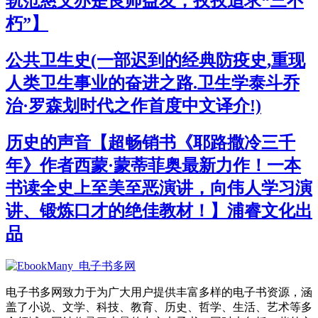
轨范慈父亦是良师益友，孜孜追求“三不
朽”】
公共卫生史(一部迟到的经典防疫史,重现
人类卫生事业的奋进之路.卫生学泰斗乔
治·罗森划时代之作首度中文译介!)
历史的声音【超畅销书《耶路撒冷三千
年》作者西蒙·蒙蒂菲奥最新力作！一本
书读全史上至美至恶演讲，向伟人学习演
讲、锻炼口才的绝佳教材！】浦睿文化出
品
电子书多网致力于为广大用户提供丰富多样的电子书资源，涵
盖了小说、文学、科技、教育、历史、哲学、生活、艺术等多