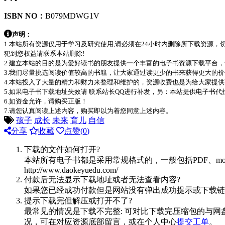
ISBN NO：
B079MDWG1V
声明：
1.本站所有资源仅用于学习及研究使用,请必须在24小时内删除所下载资源
犯到您权益请联系本站删除!
2.建立本站的目的是为爱好读书的朋友提供一个丰富的电子书资源下载平台
3.我们尽量挑选阅读价值较高的书籍，让大家通过读更少的书来获得更大的
4.本站投入了大量的精力和财力来整理和维护的，资源收费也是为给大家提供
5.如果电子书下载地址失效请 联系站长QQ进行补发，另：本站提供电子书
6.如资金允许，请购买正版！
7.请您认真阅读上述内容，购买即以为着您同意上述内容。
孩子
成长
未来
育儿
自信
分享
收藏
点赞(
0
)
下载的文件如何打开?
本站所有电子书都是采用常规格式的，一般包括PDF、mo
http://www.daokeyuedu.com/
付款后无法显示下载地址或者无法查看内容?
如果您已经成功付款但是网站没有弹出成功提示或下载链
提示下载完但解压或打开不了?
最常见的情况是下载不完整: 可对比下载完压缩包的与网
况，可在对应资源底部留言，或在个人中心
提交工单
。