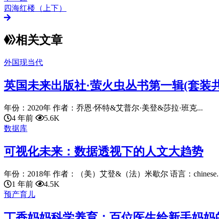
四海红楼（上下）
相关文章
外国现当代
英国未来出版社·萤火虫丛书第一辑(套装共1
年份：2020年 作者：乔恩·怀特&艾普尔·美登&莎拉·班克...
4 年前
5.6K
数据库
可视化未来：数据透视下的人文大趋势
年份：2018年 作者：（美）艾登&（法）米歇尔 语言：chinese..
1 年前
4.5K
预产育儿
丁香妈妈科学养育：百位医生给新手妈妈