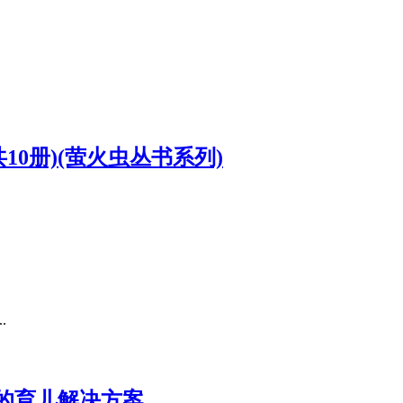
0册)(萤火虫丛书系列)
.
的育儿解决方案