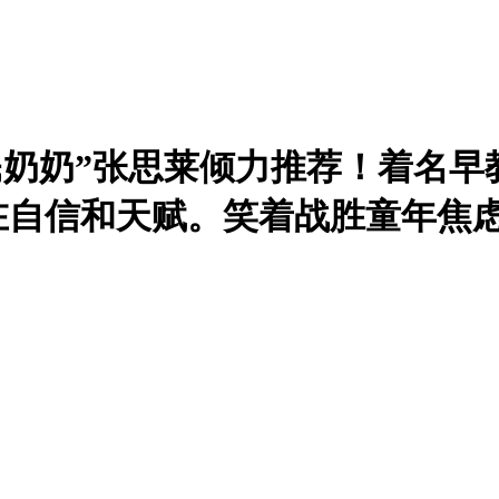
民奶奶”张思莱倾力推荐！着名早
在自信和天赋。笑着战胜童年焦