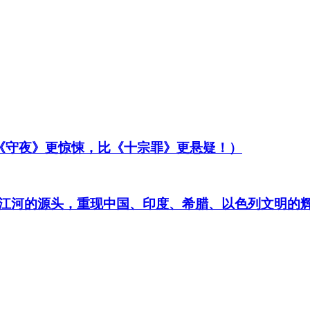
比《守夜》更惊悚，比《十宗罪》更悬疑！）
江河的源头，重现中国、印度、希腊、以色列文明的