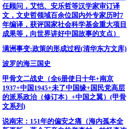
任顾问，艾恺、安乐哲等汉学家审订译
文，文史哲领域百余位国内外专家历时7
年编译，获评国家社会科学基金重大项目
成果等，向世界讲好中国故事的支点）
满洲事变:政策的形成过程(清华东方文库)
波罗的海三国史
甲骨文二战史（全6册使日十年+南京
1937+中国1945+未了中国缘+国民党高层
的派系政治（修订本）+中国之翼）(甲骨
文系列)
说南宋：151年的偏安之痛（海内孤本全