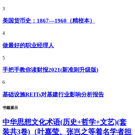
3
美国货币史：1867—1960（精校本）
4
做最好的职业经理人
5
手把手教你读财报2021(新准则升级版)
6
基础设施REITs对基建行业影响分析报告
书籍展示
中华思想文化术语(历史+哲学+文艺)(套
装共3卷)（叶嘉莹、张岂之等着名学者担