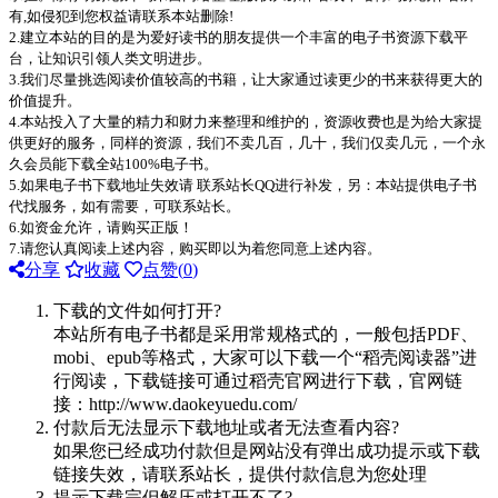
有,如侵犯到您权益请联系本站删除!
2.建立本站的目的是为爱好读书的朋友提供一个丰富的电子书资源下载平
台，让知识引领人类文明进步。
3.我们尽量挑选阅读价值较高的书籍，让大家通过读更少的书来获得更大的
价值提升。
4.本站投入了大量的精力和财力来整理和维护的，资源收费也是为给大家提
供更好的服务，同样的资源，我们不卖几百，几十，我们仅卖几元，一个永
久会员能下载全站100%电子书。
5.如果电子书下载地址失效请 联系站长QQ进行补发，另：本站提供电子书
代找服务，如有需要，可联系站长。
6.如资金允许，请购买正版！
7.请您认真阅读上述内容，购买即以为着您同意上述内容。
分享
收藏
点赞(
0
)
下载的文件如何打开?
本站所有电子书都是采用常规格式的，一般包括PDF、
mobi、epub等格式，大家可以下载一个“稻壳阅读器”进
行阅读，下载链接可通过稻壳官网进行下载，官网链
接：http://www.daokeyuedu.com/
付款后无法显示下载地址或者无法查看内容?
如果您已经成功付款但是网站没有弹出成功提示或下载
链接失效，请联系站长，提供付款信息为您处理
提示下载完但解压或打开不了?