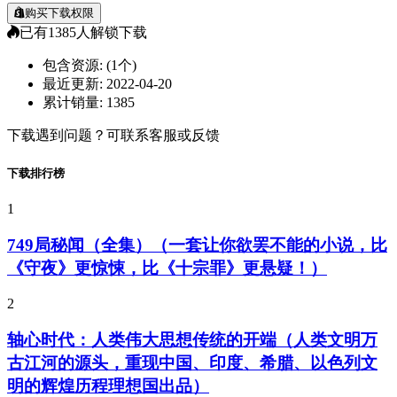
购买下载权限
已有
1385
人解锁下载
包含资源:
(1个)
最近更新:
2022-04-20
累计销量:
1385
下载遇到问题？可联系客服或反馈
下载排行榜
1
749局秘闻（全集）（一套让你欲罢不能的小说，比
《守夜》更惊悚，比《十宗罪》更悬疑！）
2
轴心时代：人类伟大思想传统的开端（人类文明万
古江河的源头，重现中国、印度、希腊、以色列文
明的辉煌历程理想国出品）