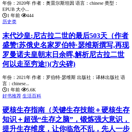
年份：2020年 作者：奥雷尔斯坦因 语言：chinese 类型：
EPUB 大小...
1 年前
444
历史类
末代沙皇:尼古拉二世的最后503天（作者
盛赞!苏俄史名家罗伯特·瑟维斯撰写,再现
罗曼诺夫皇朝末日余晖,解析尼古拉二世
何以走至穷途!)(方尖碑)
年份：2021年 作者：罗伯特·瑟维斯 出版社：译林出版社 语
言：chinese...
1 年前
5.6K
好书推荐
生活百科
硬核生存指南（关键生存技能＋硬核生存
知识＋超强“生存之脑”，锻炼强大意识，
提升生存维度，让你临危不乱，先人一步