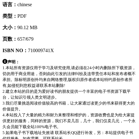
语言：
chinese
类型：
PDF
大小：
90.12 MB
页数：
657/679
ISBN NO：
710009741X
声明：
1.本站所有资源仅用于学习及研究使用,请必须在24小时内删除所下载资源，
切勿用于商业用途，否则由此引发的法律纠纷及连带责任本站和发布者概不
承担。除标明原创外均来自网络整理,版权归原作者或本站特约原创作者所
有,如侵犯到您权益请联系本站删除!
2.建立本站的目的是为爱好读书的朋友提供一个丰富的电子书资源下载平
台，让知识引领人类文明进步。
3.我们尽量挑选阅读价值较高的书籍，让大家通过读更少的书来获得更大的
价值提升。
4.本站投入了大量的精力和财力来整理和维护的，资源收费也是为给大家提
供更好的服务，同样的资源，我们不卖几百，几十，我们仅卖几元，一个永
久会员能下载全站100%电子书。
5.如果电子书下载地址失效请 联系站长QQ进行补发，另：本站提供电子书
代找服务，如有需要，可联系站长。