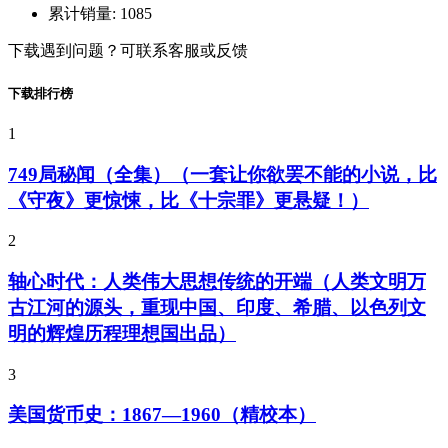
累计销量:
1085
下载遇到问题？可联系客服或反馈
下载排行榜
1
749局秘闻（全集）（一套让你欲罢不能的小说，比
《守夜》更惊悚，比《十宗罪》更悬疑！）
2
轴心时代：人类伟大思想传统的开端（人类文明万
古江河的源头，重现中国、印度、希腊、以色列文
明的辉煌历程理想国出品）
3
美国货币史：1867—1960（精校本）