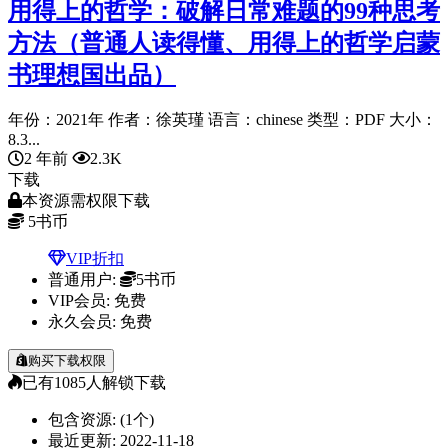
用得上的哲学：破解日常难题的99种思考
方法（普通人读得懂、用得上的哲学启蒙
书理想国出品）
年份：2021年 作者：徐英瑾 语言：chinese 类型：PDF 大小：
8.3...
2 年前
2.3K
下载
本资源需权限下载
5
书币
VIP折扣
普通用户:
5书币
VIP会员:
免费
永久会员:
免费
购买下载权限
已有
1085
人解锁下载
包含资源:
(1个)
最近更新:
2022-11-18