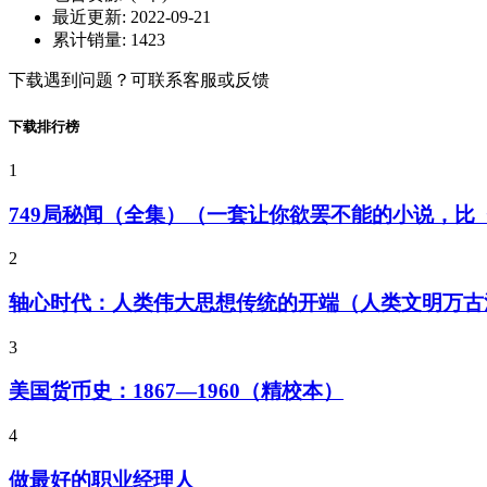
最近更新:
2022-09-21
累计销量:
1423
下载遇到问题？可联系客服或反馈
下载排行榜
1
749局秘闻（全集）（一套让你欲罢不能的小说，
2
轴心时代：人类伟大思想传统的开端（人类文明万古
3
美国货币史：1867—1960（精校本）
4
做最好的职业经理人