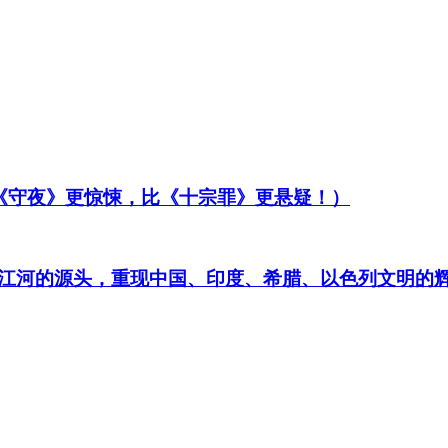
比《守夜》更惊悚，比《十宗罪》更悬疑！）
江河的源头，重现中国、印度、希腊、以色列文明的