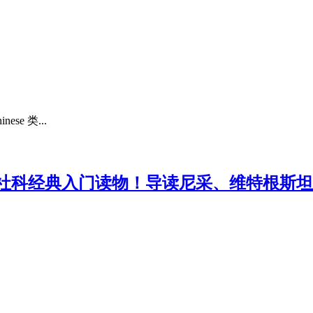
e 类...
社科经典入门读物！导读尼采、维特根斯坦