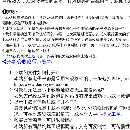
曲折动人，以饱含激情的笔墨，超然物外的审视目光，展现了
声明：
1.本站所有资源仅用于学习及研究使用,请必须在24小时内删除所下载资源
犯到您权益请联系本站删除!
2.建立本站的目的是为爱好读书的朋友提供一个丰富的电子书资源下载平台
3.我们尽量挑选阅读价值较高的书籍，让大家通过读更少的书来获得更大的
4.本站投入了大量的精力和财力来整理和维护的，资源收费也是为给大家提供
5.如果电子书下载地址失效请 联系站长QQ进行补发，另：本站提供电子书
6.如资金允许，请购买正版！
7.请您认真阅读上述内容，购买即以为着您同意上述内容。
分享
收藏
点赞(
0
)
下载的文件如何打开?
本站所有电子书都是采用常规格式的，一般包括PDF、mo
http://www.daokeyuedu.com/
付款后无法显示下载地址或者无法查看内容?
如果您已经成功付款但是网站没有弹出成功提示或下载链
提示下载完但解压或打开不了?
最常见的情况是下载不完整: 可对比下载完压缩包的与网
况，可在对应资源底部留言，或在个人中心
提交工单
。
购买该资源后，可以退款吗?
本站所有商品均属于虚拟商品，具有可复制性，可传播性