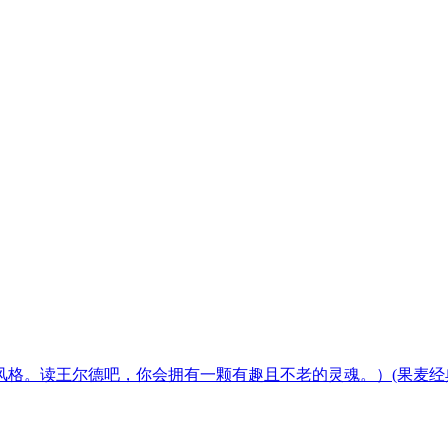
格。读王尔德吧，你会拥有一颗有趣且不老的灵魂。）(果麦经