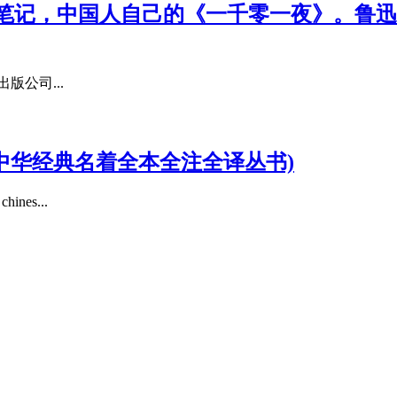
笔记，中国人自己的《一千零一夜》。鲁迅
版公司...
中华经典名着全本全注全译丛书)
es...