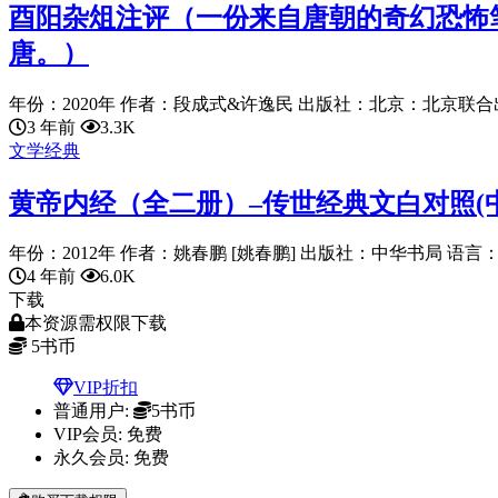
酉阳杂俎注评（一份来自唐朝的奇幻恐怖
唐。）
年份：2020年 作者：段成式&许逸民 出版社：北京：北京联合出
3 年前
3.3K
文学经典
黄帝内经（全二册）–传世经典文白对照(
年份：2012年 作者：姚春鹏 [姚春鹏] 出版社：中华书局 语言：chin
4 年前
6.0K
下载
本资源需权限下载
5
书币
VIP折扣
普通用户:
5书币
VIP会员:
免费
永久会员:
免费