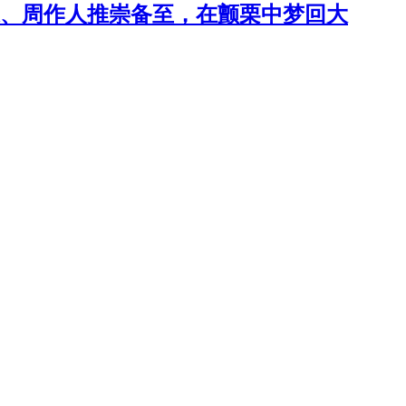
、周作人推崇备至，在颤栗中梦回大