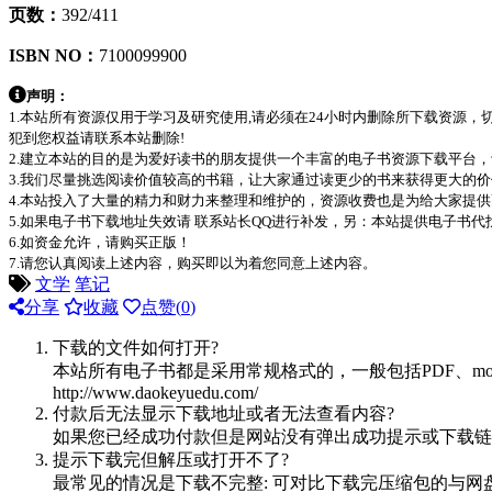
页数：
392/411
ISBN NO：
7100099900
声明：
1.本站所有资源仅用于学习及研究使用,请必须在24小时内删除所下载资源
犯到您权益请联系本站删除!
2.建立本站的目的是为爱好读书的朋友提供一个丰富的电子书资源下载平台
3.我们尽量挑选阅读价值较高的书籍，让大家通过读更少的书来获得更大的
4.本站投入了大量的精力和财力来整理和维护的，资源收费也是为给大家提供
5.如果电子书下载地址失效请 联系站长QQ进行补发，另：本站提供电子书
6.如资金允许，请购买正版！
7.请您认真阅读上述内容，购买即以为着您同意上述内容。
文学
笔记
分享
收藏
点赞(
0
)
下载的文件如何打开?
本站所有电子书都是采用常规格式的，一般包括PDF、mo
http://www.daokeyuedu.com/
付款后无法显示下载地址或者无法查看内容?
如果您已经成功付款但是网站没有弹出成功提示或下载链
提示下载完但解压或打开不了?
最常见的情况是下载不完整: 可对比下载完压缩包的与网