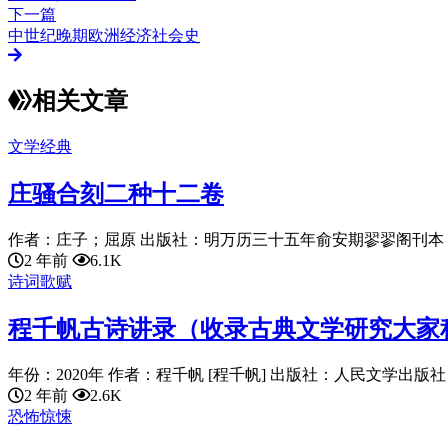
下一篇
中世纪晚期欧洲经济社会史
相关文章
文学经典
庄骚合刻二种十二卷
作者：庄子；屈原 出版社：明万历三十五年俞安期翏翏阁刊本 语言：ch
2 年前
6.1K
诗词歌赋
程千帆古诗讲录（收录古典文学研究大家
年份：2020年 作者：程千帆 [程千帆] 出版社：人民文学出版社 语言
2 年前
2.6K
恐怖惊悚