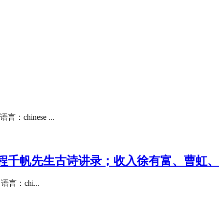
inese ...
程千帆先生古诗讲录；收入徐有富、曹虹、
：chi...