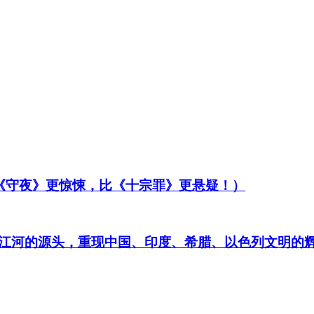
比《守夜》更惊悚，比《十宗罪》更悬疑！）
江河的源头，重现中国、印度、希腊、以色列文明的