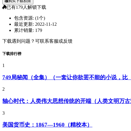
购买下载权限
已有
179
人解锁下载
包含资源:
(1个)
最近更新:
2022-11-12
累计销量:
179
下载遇到问题？可联系客服或反馈
下载排行榜
1
749局秘闻（全集）（一套让你欲罢不能的小说，
2
轴心时代：人类伟大思想传统的开端（人类文明万古
3
美国货币史：1867—1960（精校本）