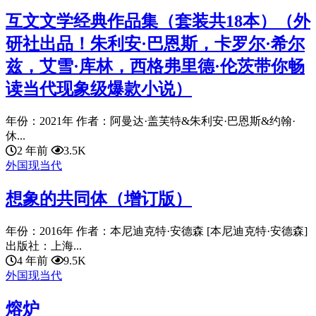
互文文学经典作品集（套装共18本）（外
研社出品！朱利安·巴恩斯，卡罗尔·希尔
兹，艾雪·库林，西格弗里德·伦茨带你畅
读当代现象级爆款小说）
年份：2021年 作者：阿曼达·盖芙特&朱利安·巴恩斯&约翰·
休...
2 年前
3.5K
外国现当代
想象的共同体（增订版）
年份：2016年 作者：本尼迪克特·安德森 [本尼迪克特·安德森]
出版社：上海...
4 年前
9.5K
外国现当代
熔炉