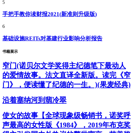
5
手把手教你读财报2021(新准则升级版)
6
基础设施REITs对基建行业影响分析报告
书籍展示
窄门(诺贝尔文学奖得主纪德笔下最动人
的爱情故事。法文直译全新版。读完《窄
门》，便读懂了纪德的一生。)(果麦经典)
沿着塞纳河到翡冷翠
使女的故事【全球现象级畅销书，诺奖呼
声最高的女性版《1984》，2019年布克奖