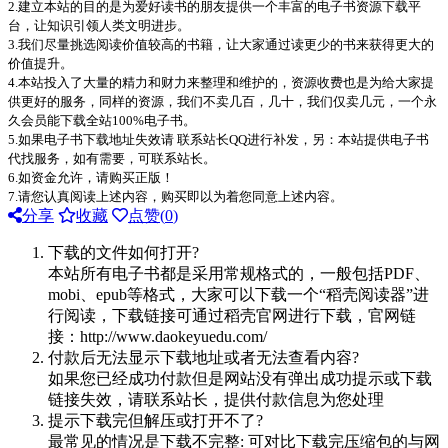
2.建立本站的目的是为爱好读书的朋友提供一个丰富的电子书资源下载平
台，让知识引领人类文明进步。
3.我们尽量挑选阅读价值较高的书籍，让大家通过读更少的书来获得更大的
价值提升。
4.本站投入了大量的精力和财力来整理和维护的，资源收费也是为给大家提
供更好的服务，同样的资源，我们不卖几百，几十，我们仅卖几元，一个永
久会员能下载全站100%电子书。
5.如果电子书下载地址失效请 联系站长QQ进行补发，另：本站提供电子书
代找服务，如有需要，可联系站长。
6.如资金允许，请购买正版！
7.请您认真阅读上述内容，购买即以为着您同意上述内容。
分享
收藏
点赞(
0
)
下载的文件如何打开?
本站所有电子书都是采用常规格式的，一般包括PDF、
mobi、epub等格式，大家可以下载一个“稻壳阅读器”进
行阅读，下载链接可通过稻壳官网进行下载，官网链
接：http://www.daokeyuedu.com/
付款后无法显示下载地址或者无法查看内容?
如果您已经成功付款但是网站没有弹出成功提示或下载
链接失效，请联系站长，提供付款信息为您处理
提示下载完但解压或打开不了?
最常见的情况是下载不完整: 可对比下载完压缩包的与网