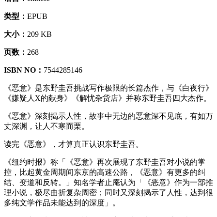
类型：
EPUB
大小：
209 KB
页数：
268
ISBN NO：
7544285146
《恶意》是东野圭吾挑战写作极限的长篇杰作，与《白夜行》
《嫌疑人X的献身》《解忧杂货店》并称东野圭吾四大杰作。
《恶意》深刻揭示人性，故事中无边的恶意深不见底，有如万
丈深渊，让人不寒而栗。
读完《恶意》，才算真正认识东野圭吾。
《纽约时报》称「《恶意》再次展现了东野圭吾对小说的掌
控，比起黄金周期间东京的高速公路，《恶意》有更多的纠
结、变道和反转。」知名学者止庵认为「《恶意》作为一部推
理小说，极尽曲折复杂周密；同时又深刻揭示了人性，达到很
多纯文学作品未能达到的深度」。