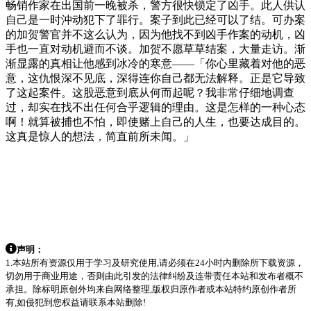
畅销作家在出国前一晚被杀，警方很快锁定了凶手。此人供认
自己是一时沖动犯下了罪行。案子到此已经可以了结。可办案
的加贺警官并不这么认为，因为他找不到凶手作案的动机，凶
手也一直对动机避而不谈。加贺不愿草草结案，大量走访。渐
渐显露的真相让他感到冰冷的寒意——「你心里藏着对他的恶
意，这仇恨深不见底，深得连你自己都无法解释。正是它导致
了这起案件。这股恶意到底从何而起呢？我非常仔细地调查
过，却实在找不出任何合乎逻辑的理由。这是怎样的一种心态
啊！就算被捕也不怕，即使赌上自己的人生，也要达成目的。
这真是惊人的想法，简直前所未闻。」
声明：
1.本站所有资源仅用于学习及研究使用,请必须在24小时内删除所下载资源，
切勿用于商业用途，否则由此引发的法律纠纷及连带责任本站和发布者概不
承担。除标明原创外均来自网络整理,版权归原作者或本站特约原创作者所
有,如侵犯到您权益请联系本站删除!