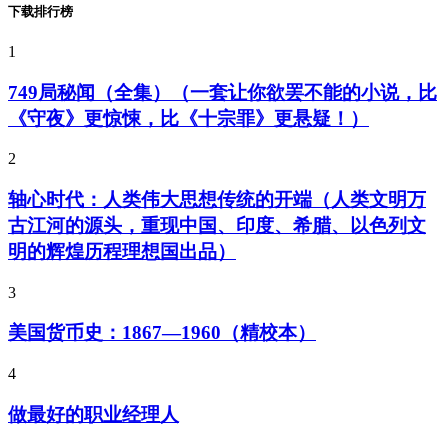
下载排行榜
1
749局秘闻（全集）（一套让你欲罢不能的小说，比
《守夜》更惊悚，比《十宗罪》更悬疑！）
2
轴心时代：人类伟大思想传统的开端（人类文明万
古江河的源头，重现中国、印度、希腊、以色列文
明的辉煌历程理想国出品）
3
美国货币史：1867—1960（精校本）
4
做最好的职业经理人