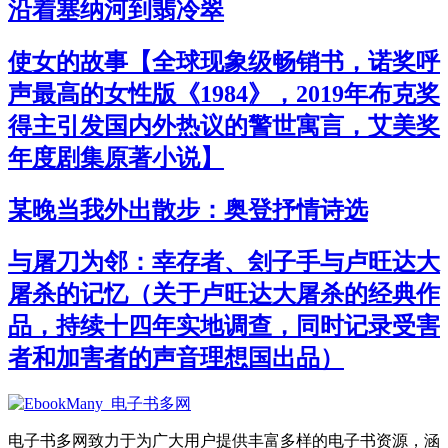
沿着塞纳河到翡冷翠
使女的故事【全球现象级畅销书，诺奖呼
声最高的女性版《1984》，2019年布克奖
得主引发国内外热议的警世寓言，艾美奖
年度剧集原著小说】
某晚当我外出散步：奥登抒情诗选
与屠刀为邻：幸存者、刽子手与卢旺达大
屠杀的记忆（关于卢旺达大屠杀的经典作
品，持续十四年实地调查，同时记录受害
者和加害者的声音理想国出品）
电子书多网致力于为广大用户提供丰富多样的电子书资源，涵