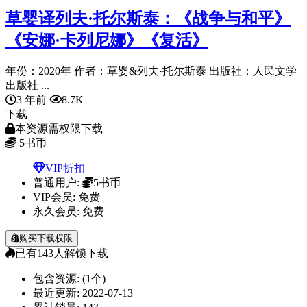
草婴译列夫·托尔斯泰：《战争与和平》
《安娜·卡列尼娜》《复活》
年份：2020年 作者：草婴&列夫·托尔斯泰 出版社：人民文学
出版社 ...
3 年前
8.7K
下载
本资源需权限下载
5
书币
VIP折扣
普通用户:
5书币
VIP会员:
免费
永久会员:
免费
购买下载权限
已有
143
人解锁下载
包含资源:
(1个)
最近更新:
2022-07-13