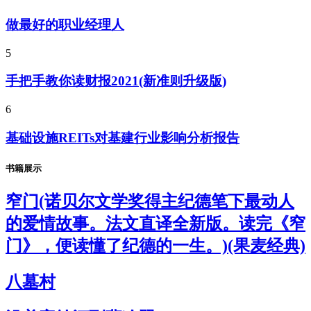
做最好的职业经理人
5
手把手教你读财报2021(新准则升级版)
6
基础设施REITs对基建行业影响分析报告
书籍展示
窄门(诺贝尔文学奖得主纪德笔下最动人
的爱情故事。法文直译全新版。读完《窄
门》，便读懂了纪德的一生。)(果麦经典)
八墓村