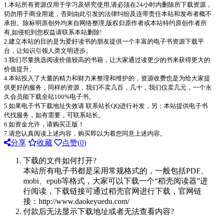
1.本站所有资源仅用于学习及研究使用,请必须在24小时内删除所下载资源，
切勿用于商业用途，否则由此引发的法律纠纷及连带责任本站和发布者概不
承担。除标明原创外均来自网络整理,版权归原作者或本站特约原创作者所
有,如侵犯到您权益请联系本站删除!
2.建立本站的目的是为爱好读书的朋友提供一个丰富的电子书资源下载平
台，让知识引领人类文明进步。
3.我们尽量挑选阅读价值较高的书籍，让大家通过读更少的书来获得更大的
价值提升。
4.本站投入了大量的精力和财力来整理和维护的，资源收费也是为给大家提
供更好的服务，同样的资源，我们不卖几百，几十，我们仅卖几元，一个永
久会员能下载全站100%电子书。
5.如果电子书下载地址失效请 联系站长QQ进行补发，另：本站提供电子书
代找服务，如有需要，可联系站长。
6.如资金允许，请购买正版！
7.请您认真阅读上述内容，购买即以为着您同意上述内容。
分享
收藏
点赞(
0
)
下载的文件如何打开?
本站所有电子书都是采用常规格式的，一般包括PDF、
mobi、epub等格式，大家可以下载一个“稻壳阅读器”进
行阅读，下载链接可通过稻壳官网进行下载，官网链
接：http://www.daokeyuedu.com/
付款后无法显示下载地址或者无法查看内容?