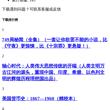
累计销量:
143
下载遇到问题？可联系客服或反馈
下载排行榜
1
749局秘闻（全集）（一套让你欲罢不能的小说，比
《守夜》更惊悚，比《十宗罪》更悬疑！）
2
轴心时代：人类伟大思想传统的开端（人类文明万
古江河的源头，重现中国、印度、希腊、以色列文
明的辉煌历程理想国出品）
3
美国货币史：1867—1960（精校本）
4