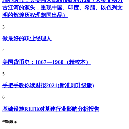
轴心时代：人类伟大思想传统的开端（人类文明万
古江河的源头，重现中国、印度、希腊、以色列文
明的辉煌历程理想国出品）
3
做最好的职业经理人
4
美国货币史：1867—1960（精校本）
5
手把手教你读财报2021(新准则升级版)
6
基础设施REITs对基建行业影响分析报告
书籍展示