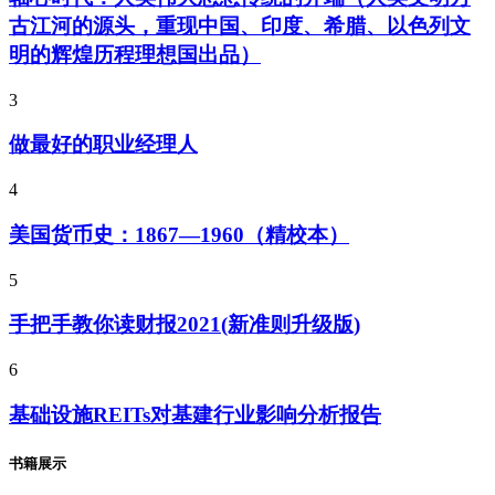
古江河的源头，重现中国、印度、希腊、以色列文
明的辉煌历程理想国出品）
3
做最好的职业经理人
4
美国货币史：1867—1960（精校本）
5
手把手教你读财报2021(新准则升级版)
6
基础设施REITs对基建行业影响分析报告
书籍展示