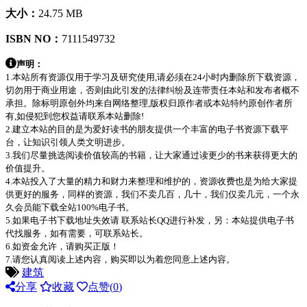
大小：
24.75 MB
ISBN NO：
7111549732
声明：
1.本站所有资源仅用于学习及研究使用,请必须在24小时内删除所下载资源，
切勿用于商业用途，否则由此引发的法律纠纷及连带责任本站和发布者概不
承担。除标明原创外均来自网络整理,版权归原作者或本站特约原创作者所
有,如侵犯到您权益请联系本站删除!
2.建立本站的目的是为爱好读书的朋友提供一个丰富的电子书资源下载平
台，让知识引领人类文明进步。
3.我们尽量挑选阅读价值较高的书籍，让大家通过读更少的书来获得更大的
价值提升。
4.本站投入了大量的精力和财力来整理和维护的，资源收费也是为给大家提
供更好的服务，同样的资源，我们不卖几百，几十，我们仅卖几元，一个永
久会员能下载全站100%电子书。
5.如果电子书下载地址失效请 联系站长QQ进行补发，另：本站提供电子书
代找服务，如有需要，可联系站长。
6.如资金允许，请购买正版！
7.请您认真阅读上述内容，购买即以为着您同意上述内容。
建筑
分享
收藏
点赞(
0
)