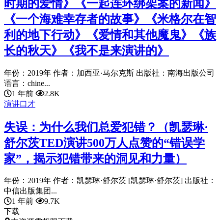
时期的爱情》《一起连环绑架案的新闻》
《一个海难幸存者的故事》《米格尔在智
利的地下行动》《爱情和其他魔鬼》《族
长的秋天》《我不是来演讲的》
年份：2019年 作者：加西亚·马尔克斯 出版社：南海出版公司
语言：chine...
1 年前
2.8K
演讲口才
失误：为什么我们总爱犯错？（凯瑟琳·
舒尔茨TED演讲500万人点赞的“错误学
家”，揭示犯错带来的洞见和力量）
年份：2019年 作者：凯瑟琳·舒尔茨 [凯瑟琳·舒尔茨] 出版社：
中信出版集团...
1 年前
9.7K
下载