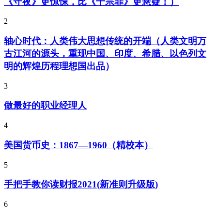
《守夜》更惊悚，比《十宗罪》更悬疑！）
2
轴心时代：人类伟大思想传统的开端（人类文明万
古江河的源头，重现中国、印度、希腊、以色列文
明的辉煌历程理想国出品）
3
做最好的职业经理人
4
美国货币史：1867—1960（精校本）
5
手把手教你读财报2021(新准则升级版)
6