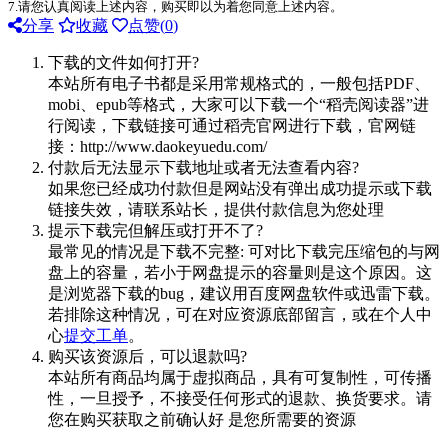
7.请您认真阅读上述内容，购买即以为着您同意上述内容。
分享
收藏
点赞(
0
)
下载的文件如何打开?
本站所有电子书都是采用常规格式的，一般包括PDF、
mobi、epub等格式，大家可以下载一个“稻壳阅读器”进
行阅读，下载链接可通过稻壳官网进行下载，官网链
接：http://www.daokeyuedu.com/
付款后无法显示下载地址或者无法查看内容?
如果您已经成功付款但是网站没有弹出成功提示或下载
链接失效，请联系站长，提供付款信息为您处理
提示下载完但解压或打开不了?
最常见的情况是下载不完整: 可对比下载完压缩包的与网
盘上的容量，若小于网盘提示的容量则是这个原因。这
是浏览器下载的bug，建议用百度网盘软件或迅雷下载。
若排除这种情况，可在对应资源底部留言，或在个人中
心
提交工单
。
购买该资源后，可以退款吗?
本站所有商品均属于虚拟商品，具有可复制性，可传播
性，一旦授予，不接受任何形式的退款、换货要求。请
您在购买获取之前确认好 是您所需要的资源