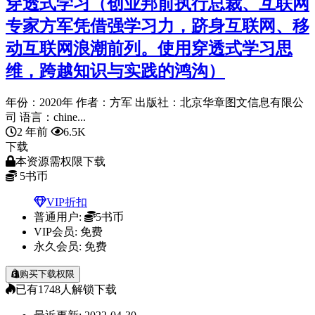
穿透式学习（创业邦前执行总裁、互联网
专家方军凭借强学习力，跻身互联网、移
动互联网浪潮前列。使用穿透式学习思
维，跨越知识与实践的鸿沟）
年份：2020年 作者：方军 出版社：北京华章图文信息有限公
司 语言：chine...
2 年前
6.5K
下载
本资源需权限下载
5
书币
VIP折扣
普通用户:
5书币
VIP会员:
免费
永久会员:
免费
购买下载权限
已有
1748
人解锁下载