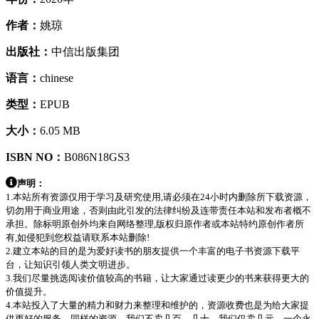
作者：
姚琼
出版社：
中信出版集团
语言：
chinese
类型：
EPUB
大小：
6.05 MB
ISBN NO：
B086N18GS3
声明：
1.本站所有资源仅用于学习及研究使用,请必须在24小时内删除所下载资源，
切勿用于商业用途，否则由此引发的法律纠纷及连带责任本站和发布者概不
承担。除标明原创外均来自网络整理,版权归原作者或本站特约原创作者所
有,如侵犯到您权益请联系本站删除!
2.建立本站的目的是为爱好读书的朋友提供一个丰富的电子书资源下载平
台，让知识引领人类文明进步。
3.我们尽量挑选阅读价值较高的书籍，让大家通过读更少的书来获得更大的
价值提升。
4.本站投入了大量的精力和财力来整理和维护的，资源收费也是为给大家提
供更好的服务，同样的资源，我们不卖几百，几十，我们仅卖几元，一个永