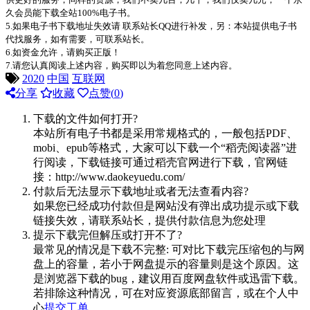
久会员能下载全站100%电子书。
5.如果电子书下载地址失效请 联系站长QQ进行补发，另：本站提供电子书
代找服务，如有需要，可联系站长。
6.如资金允许，请购买正版！
7.请您认真阅读上述内容，购买即以为着您同意上述内容。
2020
中国
互联网
分享
收藏
点赞(
0
)
下载的文件如何打开?
本站所有电子书都是采用常规格式的，一般包括PDF、
mobi、epub等格式，大家可以下载一个“稻壳阅读器”进
行阅读，下载链接可通过稻壳官网进行下载，官网链
接：http://www.daokeyuedu.com/
付款后无法显示下载地址或者无法查看内容?
如果您已经成功付款但是网站没有弹出成功提示或下载
链接失效，请联系站长，提供付款信息为您处理
提示下载完但解压或打开不了?
最常见的情况是下载不完整: 可对比下载完压缩包的与网
盘上的容量，若小于网盘提示的容量则是这个原因。这
是浏览器下载的bug，建议用百度网盘软件或迅雷下载。
若排除这种情况，可在对应资源底部留言，或在个人中
心
提交工单
。