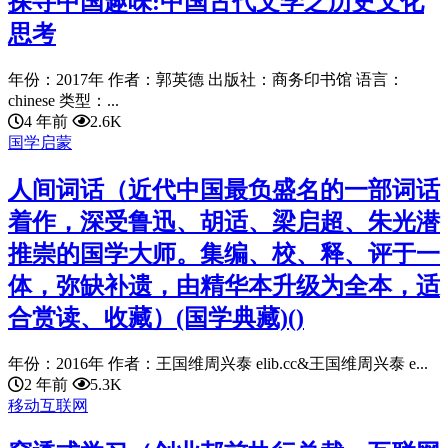
探寻中国趣味:中国古代文学之历史文化
思考
年份：2017年 作者：郭英德 出版社：商务印书馆 语言：
chinese 类型：...
4 年前
2.6K
国学启蒙
人间词话（近代中国最负盛名的一部词话
着作，深受鲁迅、胡适、梁启超、朱光潜
推崇的国学大师。集编、校、释、评于一
体，弥缺补遗，由精华本升级为全本，适
合赏读、收藏）(国学典藏)()
年份：2016年 作者：王国维周兴泰 elib.cc&王国维周兴泰 e...
2 年前
5.3K
移动互联网