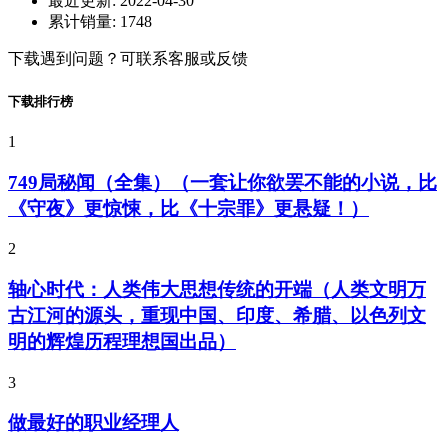
最近更新:
2022-04-30
累计销量:
1748
下载遇到问题？可联系客服或反馈
下载排行榜
1
749局秘闻（全集）（一套让你欲罢不能的小说，比
《守夜》更惊悚，比《十宗罪》更悬疑！）
2
轴心时代：人类伟大思想传统的开端（人类文明万
古江河的源头，重现中国、印度、希腊、以色列文
明的辉煌历程理想国出品）
3
做最好的职业经理人