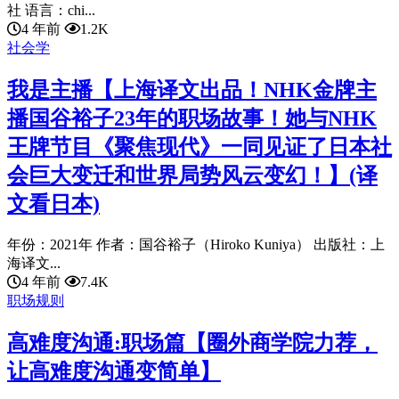
社 语言：chi...
4 年前
1.2K
社会学
我是主播【上海译文出品！NHK金牌主
播国谷裕子23年的职场故事！她与NHK
王牌节目《聚焦现代》一同见证了日本社
会巨大变迁和世界局势风云变幻！】(译
文看日本)
年份：2021年 作者：国谷裕子（Hiroko Kuniya） 出版社：上
海译文...
4 年前
7.4K
职场规则
高难度沟通:职场篇【圈外商学院力荐，
让高难度沟通变简单】