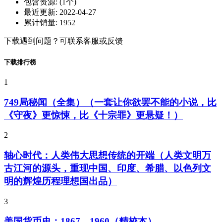
包含资源:
(1个)
最近更新:
2022-04-27
累计销量:
1952
下载遇到问题？可联系客服或反馈
下载排行榜
1
749局秘闻（全集）（一套让你欲罢不能的小说，比
《守夜》更惊悚，比《十宗罪》更悬疑！）
2
轴心时代：人类伟大思想传统的开端（人类文明万
古江河的源头，重现中国、印度、希腊、以色列文
明的辉煌历程理想国出品）
3
美国货币史：1867—1960（精校本）