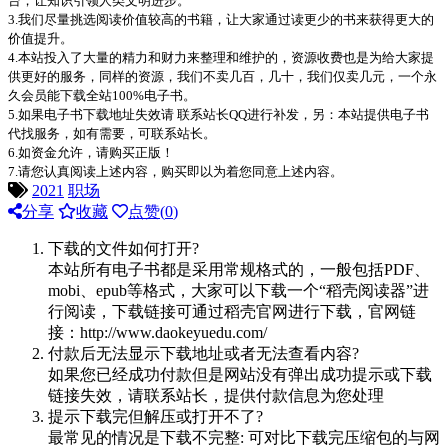
台，让知识引领人类文明进步。
3.我们尽量挑选阅读价值较高的书籍，让大家通过读更少的书来获得更大的
价值提升。
4.本站投入了大量的精力和财力来整理和维护的，资源收费也是为给大家提
供更好的服务，同样的资源，我们不卖几百，几十，我们仅卖几元，一个永
久会员能下载全站100%电子书。
5.如果电子书下载地址失效请 联系站长QQ进行补发，另：本站提供电子书
代找服务，如有需要，可联系站长。
6.如资金允许，请购买正版！
7.请您认真阅读上述内容，购买即以为着您同意上述内容。
2021
职场
分享
收藏
点赞(
0
)
下载的文件如何打开?
本站所有电子书都是采用常规格式的，一般包括PDF、
mobi、epub等格式，大家可以下载一个“稻壳阅读器”进
行阅读，下载链接可通过稻壳官网进行下载，官网链
接：http://www.daokeyuedu.com/
付款后无法显示下载地址或者无法查看内容?
如果您已经成功付款但是网站没有弹出成功提示或下载
链接失效，请联系站长，提供付款信息为您处理
提示下载完但解压或打开不了?
最常见的情况是下载不完整: 可对比下载完压缩包的与网