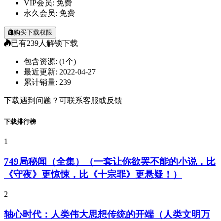
VIP会员:
免费
永久会员:
免费
购买下载权限
已有
239
人解锁下载
包含资源:
(1个)
最近更新:
2022-04-27
累计销量:
239
下载遇到问题？可联系客服或反馈
下载排行榜
1
749局秘闻（全集）（一套让你欲罢不能的小说，比
《守夜》更惊悚，比《十宗罪》更悬疑！）
2
轴心时代：人类伟大思想传统的开端（人类文明万