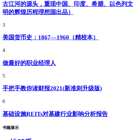
古江河的源头，重现中国、印度、希腊、以色列文
明的辉煌历程理想国出品）
3
美国货币史：1867—1960（精校本）
4
做最好的职业经理人
5
手把手教你读财报2021(新准则升级版)
6
基础设施REITs对基建行业影响分析报告
书籍展示