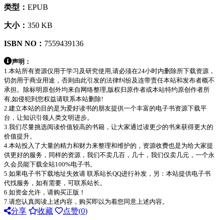
类型：
EPUB
大小：
350 KB
ISBN NO：
7559439136
声明：
1.本站所有资源仅用于学习及研究使用,请必须在24小时内删除所下载资源，
切勿用于商业用途，否则由此引发的法律纠纷及连带责任本站和发布者概不
承担。除标明原创外均来自网络整理,版权归原作者或本站特约原创作者所
有,如侵犯到您权益请联系本站删除!
2.建立本站的目的是为爱好读书的朋友提供一个丰富的电子书资源下载平
台，让知识引领人类文明进步。
3.我们尽量挑选阅读价值较高的书籍，让大家通过读更少的书来获得更大的
价值提升。
4.本站投入了大量的精力和财力来整理和维护的，资源收费也是为给大家提
供更好的服务，同样的资源，我们不卖几百，几十，我们仅卖几元，一个永
久会员能下载全站100%电子书。
5.如果电子书下载地址失效请 联系站长QQ进行补发，另：本站提供电子书
代找服务，如有需要，可联系站长。
6.如资金允许，请购买正版！
7.请您认真阅读上述内容，购买即以为着您同意上述内容。
分享
收藏
点赞(
0
)