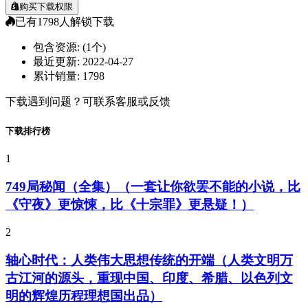
购买下载权限
已有
1798
人解锁下载
包含资源:
(1个)
最近更新:
2022-04-27
累计销量:
1798
下载遇到问题？可联系客服或反馈
下载排行榜
1
749局秘闻（全集）（一套让你欲罢不能的小说，比
《守夜》更惊悚，比《十宗罪》更悬疑！）
2
轴心时代：人类伟大思想传统的开端（人类文明万
古江河的源头，重现中国、印度、希腊、以色列文
明的辉煌历程理想国出品）