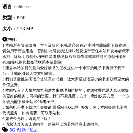
语言：
chinese
类型：
PDF
大小：
1.53 MB
声明：
1.本站所有资源仅用于学习及研究使用,请必须在24小时内删除所下载资源，
切勿用于商业用途，否则由此引发的法律纠纷及连带责任本站和发布者概不
承担。除标明原创外均来自网络整理,版权归原作者或本站特约原创作者所
有,如侵犯到您权益请联系本站删除!
2.建立本站的目的是为爱好读书的朋友提供一个丰富的电子书资源下载平
台，让知识引领人类文明进步。
3.我们尽量挑选阅读价值较高的书籍，让大家通过读更少的书来获得更大的
价值提升。
4.本站投入了大量的精力和财力来整理和维护的，资源收费也是为给大家提
供更好的服务，同样的资源，我们不卖几百，几十，我们仅卖几元，一个永
久会员能下载全站100%电子书。
5.如果电子书下载地址失效请 联系站长QQ进行补发，另：本站提供电子书
代找服务，如有需要，可联系站长。
6.如资金允许，请购买正版！
7.请您认真阅读上述内容，购买即以为着您同意上述内容。
5G
创新
商业