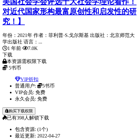
美国社会学会评选十大社会学理论着作！
对近代国家形构最富原创性和启发性的研
究！】
年份：2021年 作者：菲利普·S.戈尔斯基 出版社：北京师范大
学出版社 语言：...
1 年前
7.0K
下载
本资源需权限下载
5
书币
VIP折扣
普通用户:
5书币
VIP会员:
免费
永久会员:
免费
购买下载权限
已有
398
人解锁下载
包含资源:
(1个)
最近更新:
2022-04-27