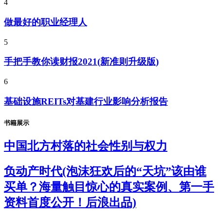
4
做最好的职业经理人
5
手把手教你读财报2021(新准则升级版)
6
基础设施REITs对基建行业影响分析报告
书籍展示
中国北方村落的社会性别与权力
负动产时代(泡沫狂欢后的“天坑”该由谁
买单？海量触目惊心的真实案例、第一手
资料首度公开！后浪出品)