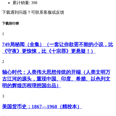
累计销量:
398
下载遇到问题？可联系客服或反馈
下载排行榜
1
749局秘闻（全集）（一套让你欲罢不能的小说，比
《守夜》更惊悚，比《十宗罪》更悬疑！）
2
轴心时代：人类伟大思想传统的开端（人类文明万
古江河的源头，重现中国、印度、希腊、以色列文
明的辉煌历程理想国出品）
3
美国货币史：1867—1960（精校本）