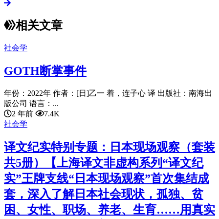
相关文章
社会学
GOTH断掌事件
年份：2022年 作者：[日]乙一 着，连子心 译 出版社：南海出
版公司 语言：...
2 年前
7.4K
社会学
译文纪实特别专题：日本现场观察（套装
共5册）【上海译文非虚构系列“译文纪
实”王牌支线“日本现场观察”首次集结成
套，深入了解日本社会现状，孤独、贫
困、女性、职场、养老、生育……用真实