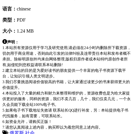
语言：
chinese
类型：
PDF
大小：
1.24 MB
声明：
1.本站所有资源仅用于学习及研究使用,请必须在24小时内删除所下载资源，
切勿用于商业用途，否则由此引发的法律纠纷及连带责任本站和发布者概不
承担。除标明原创外均来自网络整理,版权归原作者或本站特约原创作者所
有,如侵犯到您权益请联系本站删除!
2.建立本站的目的是为爱好读书的朋友提供一个丰富的电子书资源下载平
台，让知识引领人类文明进步。
3.我们尽量挑选阅读价值较高的书籍，让大家通过读更少的书来获得更大的
价值提升。
4.本站投入了大量的精力和财力来整理和维护的，资源收费也是为给大家提
供更好的服务，同样的资源，我们不卖几百，几十，我们仅卖几元，一个永
久会员能下载全站100%电子书。
5.如果电子书下载地址失效请 联系站长QQ进行补发，另：本站提供电子书
代找服务，如有需要，可联系站长。
6.如资金允许，请购买正版！
7.请您认真阅读上述内容，购买即以为着您同意上述内容。
俄罗斯
社会