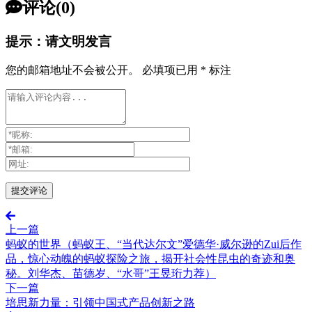
评论(0)
提示：请文明发言
您的邮箱地址不会被公开。
必填项已用
*
标注
上一篇
蚂蚁的世界（蚂蚁王、“当代达尔文”爱德华·威尔逊的Zui后作
品，惊心动魄的蚂蚁探险之旅，揭开社会性昆虫的奇迹和奥
秘。刘华杰、苗德岁、“水哥”王昱珩力荐）
下一篇
培思新力量：引领中国式产品创新之路