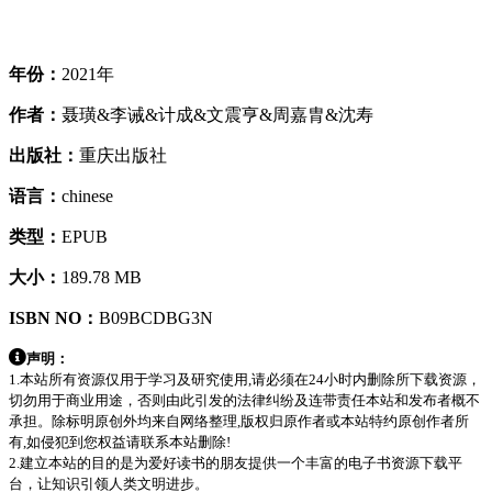
年份：
2021年
作者：
聂璜&李诫&计成&文震亨&周嘉胄&沈寿
出版社：
重庆出版社
语言：
chinese
类型：
EPUB
大小：
189.78 MB
ISBN NO：
B09BCDBG3N
声明：
1.本站所有资源仅用于学习及研究使用,请必须在24小时内删除所下载资源，
切勿用于商业用途，否则由此引发的法律纠纷及连带责任本站和发布者概不
承担。除标明原创外均来自网络整理,版权归原作者或本站特约原创作者所
有,如侵犯到您权益请联系本站删除!
2.建立本站的目的是为爱好读书的朋友提供一个丰富的电子书资源下载平
台，让知识引领人类文明进步。