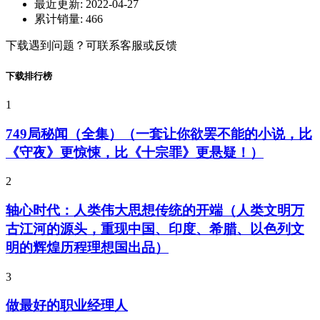
最近更新:
2022-04-27
累计销量:
466
下载遇到问题？可联系客服或反馈
下载排行榜
1
749局秘闻（全集）（一套让你欲罢不能的小说，比
《守夜》更惊悚，比《十宗罪》更悬疑！）
2
轴心时代：人类伟大思想传统的开端（人类文明万
古江河的源头，重现中国、印度、希腊、以色列文
明的辉煌历程理想国出品）
3
做最好的职业经理人