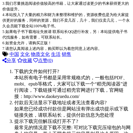
3.我们尽量挑选阅读价值较高的书籍，让大家通过读更少的书来获得更大的
价值提升。
4.本站投入了大量的精力和财力来整理和维护的，资源收费也是为给大家提
供更好的服务，同样的资源，我们不卖几百，几十，我们仅卖几元，一个永
久会员能下载全站100%电子书。
5.如果电子书下载地址失效请 联系站长QQ进行补发，另：本站提供电子书
代找服务，如有需要，可联系站长。
6.如资金允许，请购买正版！
7.请您认真阅读上述内容，购买即以为着您同意上述内容。
中国
文化
物质文化
生活
销售
分享
收藏
点赞(
0
)
下载的文件如何打开?
本站所有电子书都是采用常规格式的，一般包括PDF、
mobi、epub等格式，大家可以下载一个“稻壳阅读器”进
行阅读，下载链接可通过稻壳官网进行下载，官网链
接：http://www.daokeyuedu.com/
付款后无法显示下载地址或者无法查看内容?
如果您已经成功付款但是网站没有弹出成功提示或下载
链接失效，请联系站长，提供付款信息为您处理
提示下载完但解压或打开不了?
最常见的情况是下载不完整: 可对比下载完压缩包的与网