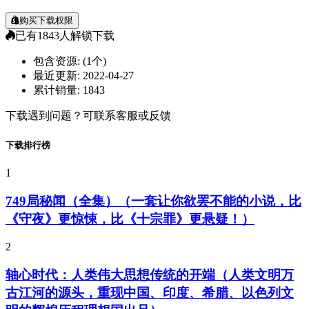
购买下载权限
已有
1843
人解锁下载
包含资源:
(1个)
最近更新:
2022-04-27
累计销量:
1843
下载遇到问题？可联系客服或反馈
下载排行榜
1
749局秘闻（全集）（一套让你欲罢不能的小说，比
《守夜》更惊悚，比《十宗罪》更悬疑！）
2
轴心时代：人类伟大思想传统的开端（人类文明万
古江河的源头，重现中国、印度、希腊、以色列文