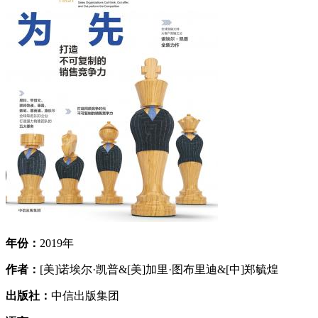
年份：
2019年
作者：
[美]诺埃尔·凯普&[美]加里·图布里迪&[中]郑毓煌
出版社：
中信出版集团