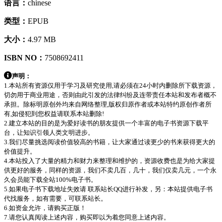
语言：
chinese
类型：
EPUB
大小：
4.97 MB
ISBN NO：
7508692411
声明：
1.本站所有资源仅用于学习及研究使用,请必须在24小时内删除所下载资源，
切勿用于商业用途，否则由此引发的法律纠纷及连带责任本站和发布者概不
承担。除标明原创外均来自网络整理,版权归原作者或本站特约原创作者所
有,如侵犯到您权益请联系本站删除!
2.建立本站的目的是为爱好读书的朋友提供一个丰富的电子书资源下载平
台，让知识引领人类文明进步。
3.我们尽量挑选阅读价值较高的书籍，让大家通过读更少的书来获得更大的
价值提升。
4.本站投入了大量的精力和财力来整理和维护的，资源收费也是为给大家提
供更好的服务，同样的资源，我们不卖几百，几十，我们仅卖几元，一个永
久会员能下载全站100%电子书。
5.如果电子书下载地址失效请 联系站长QQ进行补发，另：本站提供电子书
代找服务，如有需要，可联系站长。
6.如资金允许，请购买正版！
7.请您认真阅读上述内容，购买即以为着您同意上述内容。