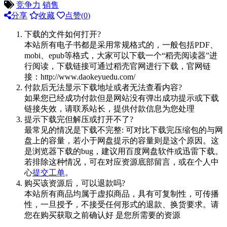
竞争力
销售
分享
收藏
点赞(
0
)
下载的文件如何打开?
本站所有电子书都是采用常规格式的，一般包括PDF、
mobi、epub等格式，大家可以下载一个“稻壳阅读器”进
行阅读，下载链接可通过稻壳官网进行下载，官网链
接：http://www.daokeyuedu.com/
付款后无法显示下载地址或者无法查看内容?
如果您已经成功付款但是网站没有弹出成功提示或下载
链接失效，请联系站长，提供付款信息为您处理
提示下载完但解压或打开不了?
最常见的情况是下载不完整: 可对比下载完压缩包的与网
盘上的容量，若小于网盘提示的容量则是这个原因。这
是浏览器下载的bug，建议用百度网盘软件或迅雷下载。
若排除这种情况，可在对应资源底部留言，或在个人中
心
提交工单
。
购买该资源后，可以退款吗?
本站所有商品均属于虚拟商品，具有可复制性，可传播
性，一旦授予，不接受任何形式的退款、换货要求。请
您在购买获取之前确认好 是您所需要的资源