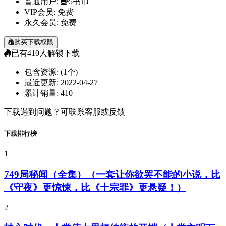
普通用户:
5书币
VIP会员:
免费
永久会员:
免费
购买下载权限
已有
410
人解锁下载
包含资源:
(1个)
最近更新:
2022-04-27
累计销量:
410
下载遇到问题？可联系客服或反馈
下载排行榜
1
749局秘闻（全集）（一套让你欲罢不能的小说，比
《守夜》更惊悚，比《十宗罪》更悬疑！）
2