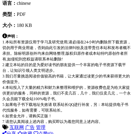
语言：
chinese
类型：
PDF
大小：
180 KB
声明：
1.本站所有资源仅用于学习及研究使用,请必须在24小时内删除所下载资源，
切勿用于商业用途，否则由此引发的法律纠纷及连带责任本站和发布者概不
承担。除标明原创外均来自网络整理,版权归原作者或本站特约原创作者所
有,如侵犯到您权益请联系本站删除!
2.建立本站的目的是为爱好读书的朋友提供一个丰富的电子书资源下载平
台，让知识引领人类文明进步。
3.我们尽量挑选阅读价值较高的书籍，让大家通过读更少的书来获得更大的
价值提升。
4.本站投入了大量的精力和财力来整理和维护的，资源收费也是为给大家提
供更好的服务，同样的资源，我们不卖几百，几十，我们仅卖几元，一个永
久会员能下载全站100%电子书。
5.如果电子书下载地址失效请 联系站长QQ进行补发，另：本站提供电子书
代找服务，如有需要，可联系站长。
6.如资金允许，请购买正版！
7.请您认真阅读上述内容，购买即以为着您同意上述内容。
互联网
广告
管理
分享
收藏
点赞(
0
)