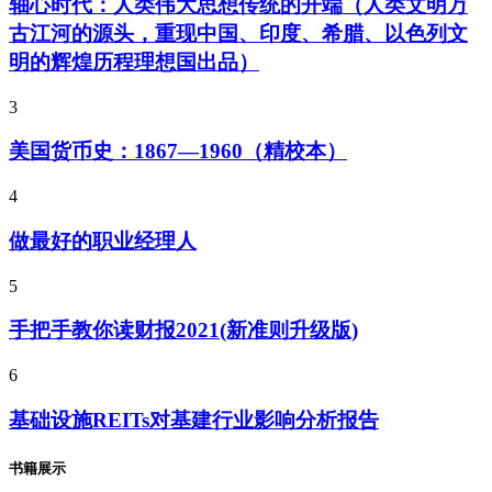
轴心时代：人类伟大思想传统的开端（人类文明万
古江河的源头，重现中国、印度、希腊、以色列文
明的辉煌历程理想国出品）
3
美国货币史：1867—1960（精校本）
4
做最好的职业经理人
5
手把手教你读财报2021(新准则升级版)
6
基础设施REITs对基建行业影响分析报告
书籍展示