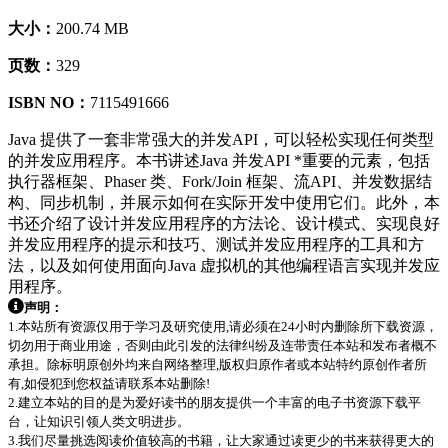
大小：
200.74 MB
页数：
329
ISBN NO：
7115491666
Java 提供了一套非常强大的并发API，可以轻松实现任何类型
的并发应用程序。本书讲述Java 并发API *重要的元素，包括
执行器框架、Phaser 类、Fork/Join 框架、流API、并发数据结
构、同步机制，并展示如何在实际开发中使用它们。此外，本
书还介绍了设计并发应用程序的方法论、设计模式、实现良好
并发应用程序的提示和技巧、测试并发应用程序的工具和方
法，以及如何使用面向Java 虚拟机的其他编程语言实现并发应
用程序。
声明：
1.本站所有资源仅用于学习及研究使用,请必须在24小时内删除所下载资源，
切勿用于商业用途，否则由此引发的法律纠纷及连带责任本站和发布者概不
承担。除标明原创外均来自网络整理,版权归原作者或本站特约原创作者所
有,如侵犯到您权益请联系本站删除!
2.建立本站的目的是为爱好读书的朋友提供一个丰富的电子书资源下载平
台，让知识引领人类文明进步。
3.我们尽量挑选阅读价值较高的书籍，让大家通过读更少的书来获得更大的