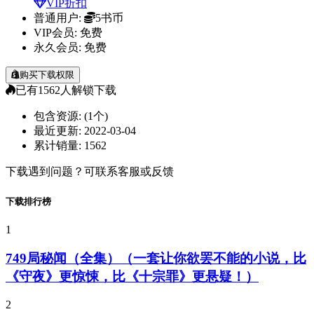
VIP折扣
普通用户:
5书币
VIP会员:
免费
永久会员:
免费
购买下载权限
已有
1562
人解锁下载
包含资源:
(1个)
最近更新:
2022-03-04
累计销量:
1562
下载遇到问题？可联系客服或反馈
下载排行榜
1
749局秘闻（全集）（一套让你欲罢不能的小说，比
《守夜》更惊悚，比《十宗罪》更悬疑！）
2