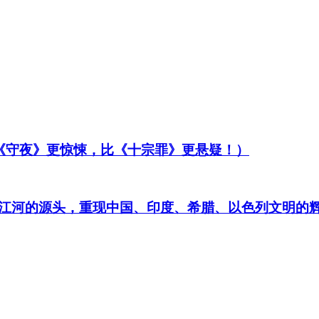
比《守夜》更惊悚，比《十宗罪》更悬疑！）
江河的源头，重现中国、印度、希腊、以色列文明的