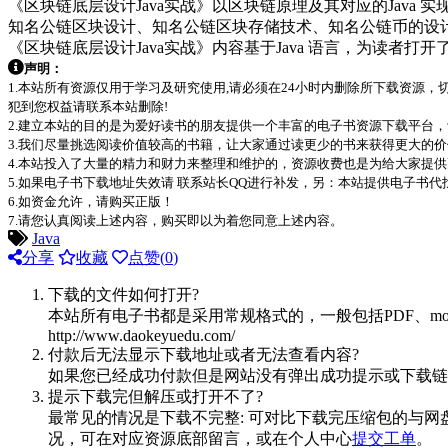
《区块链底层设计Java实战》以区块链原理及其对应的Jav
知名公链区块设计、知名公链区块存储技术、知名公链币的设
《区块链底层设计Java实战》内容基于Java 语言，为读者打
声明：
1.本站所有资源仅用于学习及研究使用,请必须在24小时内删除所下载资源
犯到您权益请联系本站删除!
2.建立本站的目的是为爱好读书的朋友提供一个丰富的电子书资源下载平台
3.我们尽量挑选阅读价值较高的书籍，让大家通过读更少的书来获得更大的
4.本站投入了大量的精力和财力来整理和维护的，资源收费也是为给大家提供
5.如果电子书下载地址失效请 联系站长QQ进行补发，另：本站提供电子书
6.如资金允许，请购买正版！
7.请您认真阅读上述内容，购买即以为着您同意上述内容。
Java
分享
收藏
点赞(
0
)
下载的文件如何打开?
本站所有电子书都是采用常规格式的，一般包括PDF、mo
http://www.daokeyuedu.com/
付款后无法显示下载地址或者无法查看内容?
如果您已经成功付款但是网站没有弹出成功提示或下载链
提示下载完但解压或打开不了?
最常见的情况是下载不完整: 可对比下载完压缩包的与网
况，可在对应资源底部留言，或在个人中心
提交工单
。