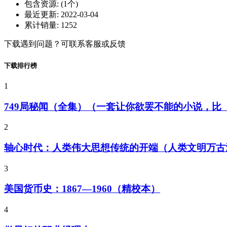
包含资源:
(1个)
最近更新:
2022-03-04
累计销量:
1252
下载遇到问题？可联系客服或反馈
下载排行榜
1
749局秘闻（全集）（一套让你欲罢不能的小说，
2
轴心时代：人类伟大思想传统的开端（人类文明万古
3
美国货币史：1867—1960（精校本）
4