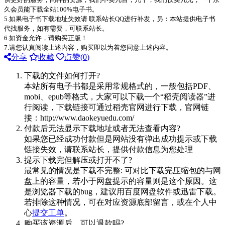
久会员能下载全站100%电子书。
5.如果电子书下载地址失效请 联系站长QQ进行补发，另：本站提供电子书
代找服务，如有需要，可联系站长。
6.如资金允许，请购买正版！
7.请您认真阅读上述内容，购买即以为着您同意上述内容。
分享
收藏
点赞(
0
)
下载的文件如何打开?
本站所有电子书都是采用常规格式的，一般包括PDF、
mobi、epub等格式，大家可以下载一个“稻壳阅读器”进
行阅读，下载链接可通过稻壳官网进行下载，官网链
接：http://www.daokeyuedu.com/
付款后无法显示下载地址或者无法查看内容?
如果您已经成功付款但是网站没有弹出成功提示或下载
链接失效，请联系站长，提供付款信息为您处理
提示下载完但解压或打开不了?
最常见的情况是下载不完整: 可对比下载完压缩包的与网
盘上的容量，若小于网盘提示的容量则是这个原因。这
是浏览器下载的bug，建议用百度网盘软件或迅雷下载。
若排除这种情况，可在对应资源底部留言，或在个人中
心
提交工单
。
购买该资源后，可以退款吗?