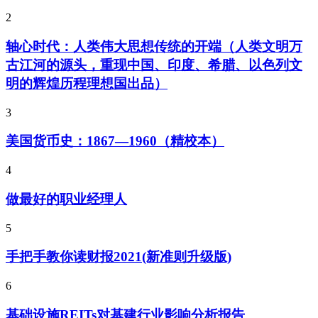
2
轴心时代：人类伟大思想传统的开端（人类文明万
古江河的源头，重现中国、印度、希腊、以色列文
明的辉煌历程理想国出品）
3
美国货币史：1867—1960（精校本）
4
做最好的职业经理人
5
手把手教你读财报2021(新准则升级版)
6
基础设施REITs对基建行业影响分析报告