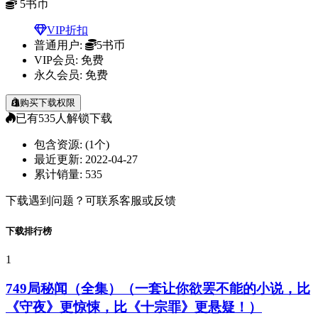
5
书币
VIP折扣
普通用户:
5书币
VIP会员:
免费
永久会员:
免费
购买下载权限
已有
535
人解锁下载
包含资源:
(1个)
最近更新:
2022-04-27
累计销量:
535
下载遇到问题？可联系客服或反馈
下载排行榜
1
749局秘闻（全集）（一套让你欲罢不能的小说，比
《守夜》更惊悚，比《十宗罪》更悬疑！）