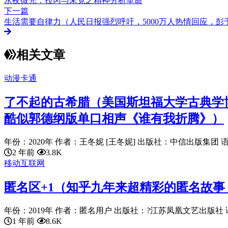
永夜微光：拉冈与未竟之精神分析革命
下一篇
生活需要自律力（人民日报强烈呼吁，5000万人热情回应，
相关文章
动漫卡通
了不起的古希腊（美国斯坦福大学古典学
酷似郭德纲版单口相声《谁有我折腾》）
年份：2020年 作者：王冬妮 [王冬妮] 出版社：中信出版集团 语言：
2 年前
3.8K
移动互联网
匿名区+1（知乎九年来超精彩的匿名故
年份：2019年 作者：匿名用户 出版社：?江苏凤凰文艺出版社 语言：
1 年前
8.6K