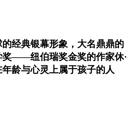
球的经典银幕形象，大名鼎鼎的
奖——纽伯瑞奖金奖的作家休·
在年龄与心灵上属于孩子的人