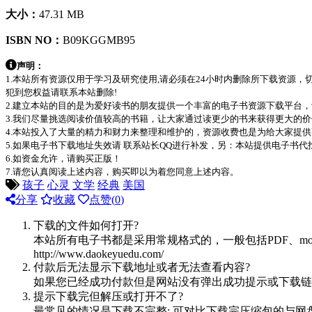
大小：
47.31 MB
ISBN NO：
B09KGGMB95
声明：
1.本站所有资源仅用于学习及研究使用,请必须在24小时内删除所下载资源
犯到您权益请联系本站删除!
2.建立本站的目的是为爱好读书的朋友提供一个丰富的电子书资源下载平台
3.我们尽量挑选阅读价值较高的书籍，让大家通过读更少的书来获得更大的
4.本站投入了大量的精力和财力来整理和维护的，资源收费也是为给大家提供
5.如果电子书下载地址失效请 联系站长QQ进行补发，另：本站提供电子书
6.如资金允许，请购买正版！
7.请您认真阅读上述内容，购买即以为着您同意上述内容。
孩子
心灵
文学
经典
美国
分享
收藏
点赞(
0
)
下载的文件如何打开?
本站所有电子书都是采用常规格式的，一般包括PDF、mo
http://www.daokeyuedu.com/
付款后无法显示下载地址或者无法查看内容?
如果您已经成功付款但是网站没有弹出成功提示或下载链
提示下载完但解压或打开不了?
最常见的情况是下载不完整: 可对比下载完压缩包的与网