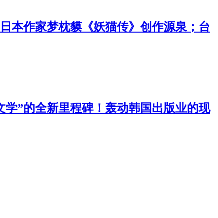
；日本作家梦枕貘《妖猫传》创作源泉；台
文学”的全新里程碑！轰动韩国出版业的现