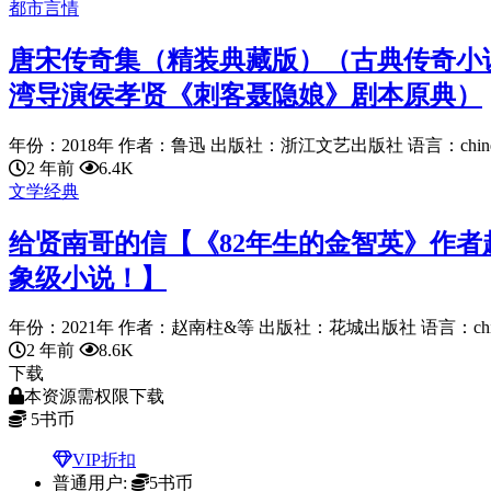
都市言情
唐宋传奇集（精装典藏版）（古典传奇小
湾导演侯孝贤《刺客聂隐娘》剧本原典）
年份：2018年 作者：鲁迅 出版社：浙江文艺出版社 语言：chinese
2 年前
6.4K
文学经典
给贤南哥的信【《82年生的金智英》作者
象级小说！】
年份：2021年 作者：赵南柱&等 出版社：花城出版社 语言：chin.
2 年前
8.6K
下载
本资源需权限下载
5
书币
VIP折扣
普通用户:
5书币