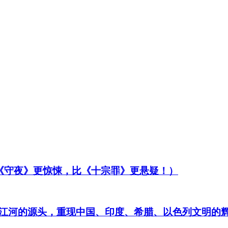
比《守夜》更惊悚，比《十宗罪》更悬疑！）
江河的源头，重现中国、印度、希腊、以色列文明的