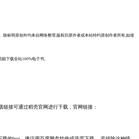
。除标明原创外均来自网络整理,版权归原作者或本站特约原创作者所有,如侵
能下载全站100%电子书。
，下载链接可通过稻壳官网进行下载，官网链接：
载的bug，建议用百度网盘软件或迅雷下载。 若排除这种情