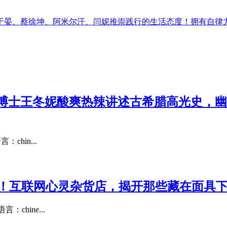
彭于晏、蔡徐坤、阿米尔汗、闫妮推崇践行的生活态度！拥有自
博士王冬妮酸爽热辣讲述古希腊高光史，幽
chin...
事！互联网心灵杂货店，揭开那些藏在面具
chine...