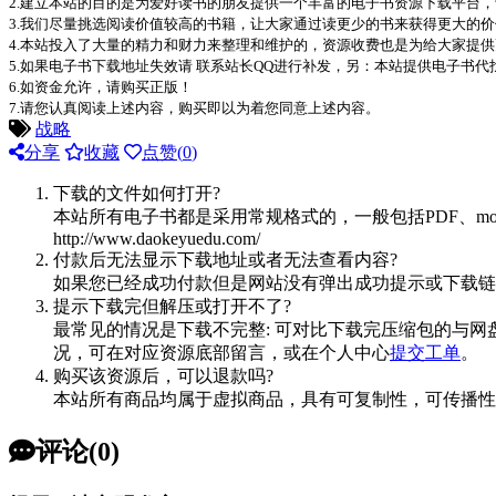
2.建立本站的目的是为爱好读书的朋友提供一个丰富的电子书资源下载平台
3.我们尽量挑选阅读价值较高的书籍，让大家通过读更少的书来获得更大的
4.本站投入了大量的精力和财力来整理和维护的，资源收费也是为给大家提供
5.如果电子书下载地址失效请 联系站长QQ进行补发，另：本站提供电子书
6.如资金允许，请购买正版！
7.请您认真阅读上述内容，购买即以为着您同意上述内容。
战略
分享
收藏
点赞(
0
)
下载的文件如何打开?
本站所有电子书都是采用常规格式的，一般包括PDF、mo
http://www.daokeyuedu.com/
付款后无法显示下载地址或者无法查看内容?
如果您已经成功付款但是网站没有弹出成功提示或下载链
提示下载完但解压或打开不了?
最常见的情况是下载不完整: 可对比下载完压缩包的与网
况，可在对应资源底部留言，或在个人中心
提交工单
。
购买该资源后，可以退款吗?
本站所有商品均属于虚拟商品，具有可复制性，可传播性
评论(0)