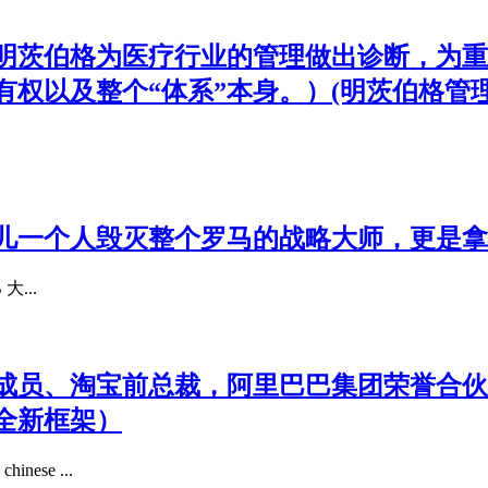
明茨伯格为医疗行业的管理做出诊断，为重
权以及整个“体系”本身。）(明茨伯格管理
儿一个人毁灭整个罗马的战略大师，更是拿
大...
员、淘宝前总裁，阿里巴巴集团荣誉合伙人
全新框架）
se ...