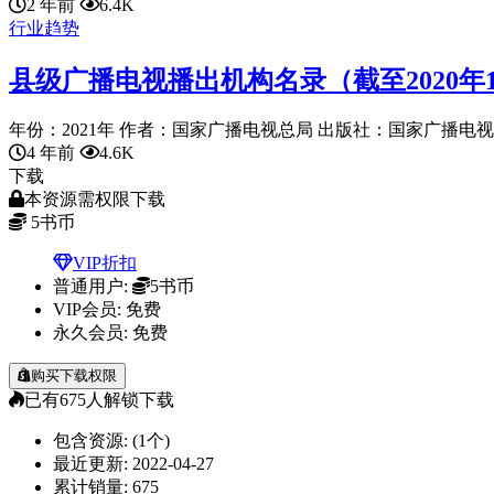
2 年前
6.4K
行业趋势
县级广播电视播出机构名录（截至2020年
年份：2021年 作者：国家广播电视总局 出版社：国家广播电视总局 
4 年前
4.6K
下载
本资源需权限下载
5
书币
VIP折扣
普通用户:
5书币
VIP会员:
免费
永久会员:
免费
购买下载权限
已有
675
人解锁下载
包含资源:
(1个)
最近更新:
2022-04-27
累计销量:
675