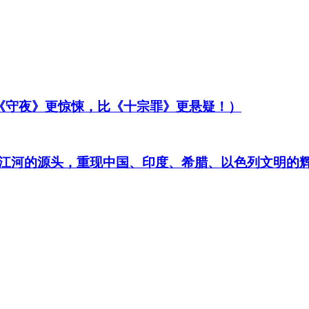
比《守夜》更惊悚，比《十宗罪》更悬疑！）
江河的源头，重现中国、印度、希腊、以色列文明的