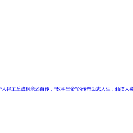
华人得主丘成桐亲述自传，“数学皇帝”的传奇励志人生，触摸人