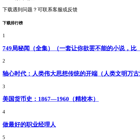
下载遇到问题？可联系客服或反馈
下载排行榜
1
749局秘闻（全集）（一套让你欲罢不能的小说，
2
轴心时代：人类伟大思想传统的开端（人类文明万古
3
美国货币史：1867—1960（精校本）
4
做最好的职业经理人
5