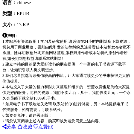
语言：
chinese
类型：
EPUB
大小：
13 KB
声明：
1.本站所有资源仅用于学习及研究使用,请必须在24小时内删除所下载资源，
切勿用于商业用途，否则由此引发的法律纠纷及连带责任本站和发布者概不
承担。除标明原创外均来自网络整理,版权归原作者或本站特约原创作者所
有,如侵犯到您权益请联系本站删除!
2.建立本站的目的是为爱好读书的朋友提供一个丰富的电子书资源下载平
台，让知识引领人类文明进步。
3.我们尽量挑选阅读价值较高的书籍，让大家通过读更少的书来获得更大的
价值提升。
4.本站投入了大量的精力和财力来整理和维护的，资源收费也是为给大家提
供更好的服务，同样的资源，我们不卖几百，几十，我们仅卖几元，一个永
久会员能下载全站100%电子书。
5.如果电子书下载地址失效请 联系站长QQ进行补发，另：本站提供电子书
代找服务，如有需要，可联系站长。
6.如资金允许，请购买正版！
7.请您认真阅读上述内容，购买即以为着您同意上述内容。
分享
收藏
点赞(
0
)