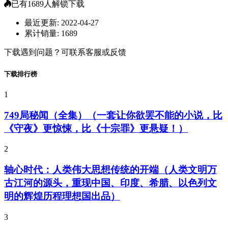
已有
1689
人解锁下载
最近更新:
2022-04-27
累计销量:
1689
下载遇到问题？可联系客服或反馈
下载排行榜
1
749局秘闻（全集）（一套让你欲罢不能的小说，比
《守夜》更惊悚，比《十宗罪》更悬疑！）
2
轴心时代：人类伟大思想传统的开端（人类文明万
古江河的源头，重现中国、印度、希腊、以色列文
明的辉煌历程理想国出品）
3