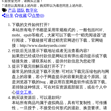
6.如资金允许，请购买正版！
7.请您认真阅读上述内容，购买即以为着您同意上述内容。
产品
团队
数字化
分享
收藏
点赞(
0
)
下载的文件如何打开?
本站所有电子书都是采用常规格式的，一般包括PDF、
mobi、epub等格式，大家可以下载一个“稻壳阅读器”进
行阅读，下载链接可通过稻壳官网进行下载，官网链
接：http://www.daokeyuedu.com/
付款后无法显示下载地址或者无法查看内容?
如果您已经成功付款但是网站没有弹出成功提示或下载
链接失效，请联系站长，提供付款信息为您处理
提示下载完但解压或打开不了?
最常见的情况是下载不完整: 可对比下载完压缩包的与网
盘上的容量，若小于网盘提示的容量则是这个原因。这
是浏览器下载的bug，建议用百度网盘软件或迅雷下载。
若排除这种情况，可在对应资源底部留言，或在个人中
心
提交工单
。
购买该资源后，可以退款吗?
本站所有商品均属于虚拟商品，具有可复制性，可传播
性，一旦授予，不接受任何形式的退款、换货要求。请