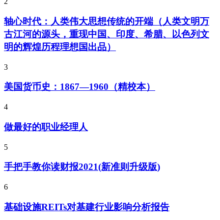
2
轴心时代：人类伟大思想传统的开端（人类文明万
古江河的源头，重现中国、印度、希腊、以色列文
明的辉煌历程理想国出品）
3
美国货币史：1867—1960（精校本）
4
做最好的职业经理人
5
手把手教你读财报2021(新准则升级版)
6
基础设施REITs对基建行业影响分析报告