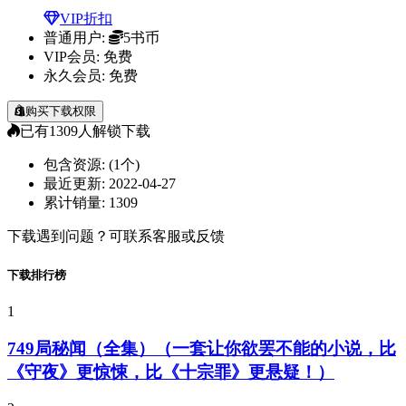
VIP折扣
普通用户:
5书币
VIP会员:
免费
永久会员:
免费
购买下载权限
已有
1309
人解锁下载
包含资源:
(1个)
最近更新:
2022-04-27
累计销量:
1309
下载遇到问题？可联系客服或反馈
下载排行榜
1
749局秘闻（全集）（一套让你欲罢不能的小说，比
《守夜》更惊悚，比《十宗罪》更悬疑！）