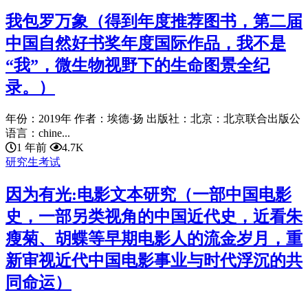
我包罗万象（得到年度推荐图书，第二届
中国自然好书奖年度国际作品，我不是
“我”，微生物视野下的生命图景全纪
录。）
年份：2019年 作者：埃德·扬 出版社：北京：北京联合出版公
语言：chine...
1 年前
4.7K
研究生考试
因为有光:电影文本研究（一部中国电影
史，一部另类视角的中国近代史，近看朱
瘦菊、胡蝶等早期电影人的流金岁月，重
新审视近代中国电影事业与时代浮沉的共
同命运）