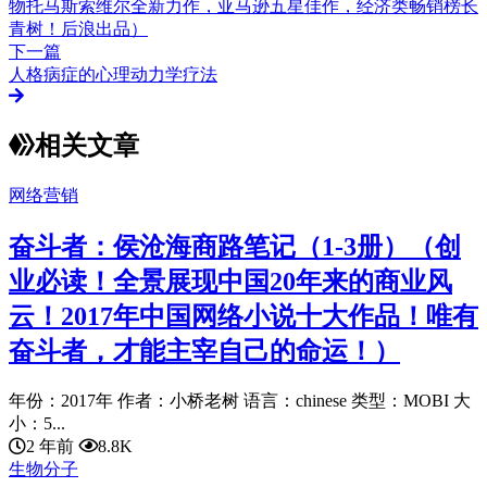
物托马斯索维尔全新力作，亚马逊五星佳作，经济类畅销榜长
青树！后浪出品）
下一篇
人格病症的心理动力学疗法
相关文章
网络营销
奋斗者：侯沧海商路笔记（1-3册）（创
业必读！全景展现中国20年来的商业风
云！2017年中国网络小说十大作品！唯有
奋斗者，才能主宰自己的命运！）
年份：2017年 作者：小桥老树 语言：chinese 类型：MOBI 大
小：5...
2 年前
8.8K
生物分子