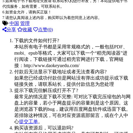
5.如果电子书下载地址失效请 联系站长QQ进行补发，另：本站提供电子书
代找服务，如有需要，可联系站长。
6.如资金允许，请购买正版！
7.请您认真阅读上述内容，购买即以为着您同意上述内容。
中国
管理
分享
收藏
点赞(
0
)
下载的文件如何打开?
本站所有电子书都是采用常规格式的，一般包括PDF、
mobi、epub等格式，大家可以下载一个“稻壳阅读器”进
行阅读，下载链接可通过稻壳官网进行下载，官网链
接：http://www.daokeyuedu.com/
付款后无法显示下载地址或者无法查看内容?
如果您已经成功付款但是网站没有弹出成功提示或下载
链接失效，请联系站长，提供付款信息为您处理
提示下载完但解压或打开不了?
最常见的情况是下载不完整: 可对比下载完压缩包的与网
盘上的容量，若小于网盘提示的容量则是这个原因。这
是浏览器下载的bug，建议用百度网盘软件或迅雷下载。
若排除这种情况，可在对应资源底部留言，或在个人中
心
提交工单
。
购买该资源后，可以退款吗?