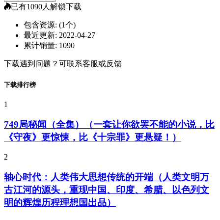
已有
1090
人解锁下载
包含资源:
(1个)
最近更新:
2022-04-27
累计销量:
1090
下载遇到问题？可联系客服或反馈
下载排行榜
1
749局秘闻（全集）（一套让你欲罢不能的小说，比
《守夜》更惊悚，比《十宗罪》更悬疑！）
2
轴心时代：人类伟大思想传统的开端（人类文明万
古江河的源头，重现中国、印度、希腊、以色列文
明的辉煌历程理想国出品）