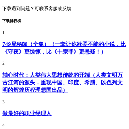
下载遇到问题？可联系客服或反馈
下载排行榜
1
749局秘闻（全集）（一套让你欲罢不能的小说，比
《守夜》更惊悚，比《十宗罪》更悬疑！）
2
轴心时代：人类伟大思想传统的开端（人类文明万
古江河的源头，重现中国、印度、希腊、以色列文
明的辉煌历程理想国出品）
3
做最好的职业经理人
4