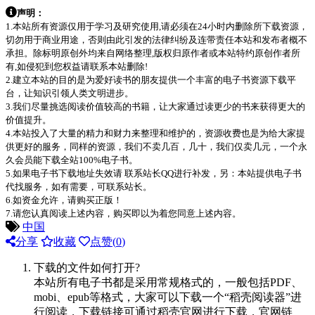
声明：
1.本站所有资源仅用于学习及研究使用,请必须在24小时内删除所下载资源，
切勿用于商业用途，否则由此引发的法律纠纷及连带责任本站和发布者概不
承担。除标明原创外均来自网络整理,版权归原作者或本站特约原创作者所
有,如侵犯到您权益请联系本站删除!
2.建立本站的目的是为爱好读书的朋友提供一个丰富的电子书资源下载平
台，让知识引领人类文明进步。
3.我们尽量挑选阅读价值较高的书籍，让大家通过读更少的书来获得更大的
价值提升。
4.本站投入了大量的精力和财力来整理和维护的，资源收费也是为给大家提
供更好的服务，同样的资源，我们不卖几百，几十，我们仅卖几元，一个永
久会员能下载全站100%电子书。
5.如果电子书下载地址失效请 联系站长QQ进行补发，另：本站提供电子书
代找服务，如有需要，可联系站长。
6.如资金允许，请购买正版！
7.请您认真阅读上述内容，购买即以为着您同意上述内容。
中国
分享
收藏
点赞(
0
)
下载的文件如何打开?
本站所有电子书都是采用常规格式的，一般包括PDF、
mobi、epub等格式，大家可以下载一个“稻壳阅读器”进
行阅读，下载链接可通过稻壳官网进行下载，官网链