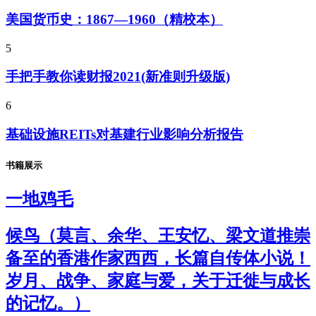
美国货币史：1867—1960（精校本）
5
手把手教你读财报2021(新准则升级版)
6
基础设施REITs对基建行业影响分析报告
书籍展示
一地鸡毛
候鸟（莫言、余华、王安忆、梁文道推崇
备至的香港作家西西，长篇自传体小说！
岁月、战争、家庭与爱，关于迁徙与成长
的记忆。）