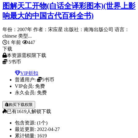
图解天工开物(白话全译彩图本)(世界上影
响最大的中国古代百科全书)
年份：2007年 作者：宋应星 出版社：南海出版公司 语言：
chinese 类型...
1 年前
447
下载
本资源需权限下载
5
书币
VIP折扣
普通用户:
5书币
VIP会员:
免费
永久会员:
免费
购买下载权限
已有
1619
人解锁下载
包含资源:
(1个)
最近更新:
2022-04-27
累计销量:
1619