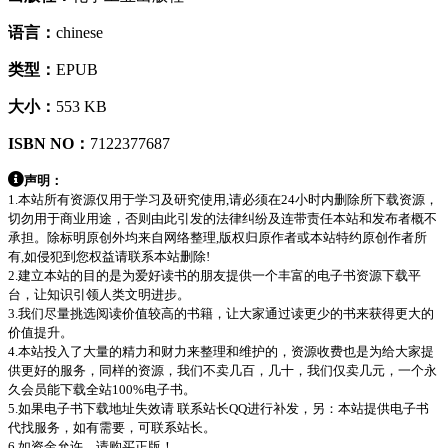
语言：
chinese
类型：
EPUB
大小：
553 KB
ISBN NO：
7122377687
声明：
1.本站所有资源仅用于学习及研究使用,请必须在24小时内删除所下载资源，
切勿用于商业用途，否则由此引发的法律纠纷及连带责任本站和发布者概不
承担。除标明原创外均来自网络整理,版权归原作者或本站特约原创作者所
有,如侵犯到您权益请联系本站删除!
2.建立本站的目的是为爱好读书的朋友提供一个丰富的电子书资源下载平
台，让知识引领人类文明进步。
3.我们尽量挑选阅读价值较高的书籍，让大家通过读更少的书来获得更大的
价值提升。
4.本站投入了大量的精力和财力来整理和维护的，资源收费也是为给大家提
供更好的服务，同样的资源，我们不卖几百，几十，我们仅卖几元，一个永
久会员能下载全站100%电子书。
5.如果电子书下载地址失效请 联系站长QQ进行补发，另：本站提供电子书
代找服务，如有需要，可联系站长。
6.如资金允许，请购买正版！