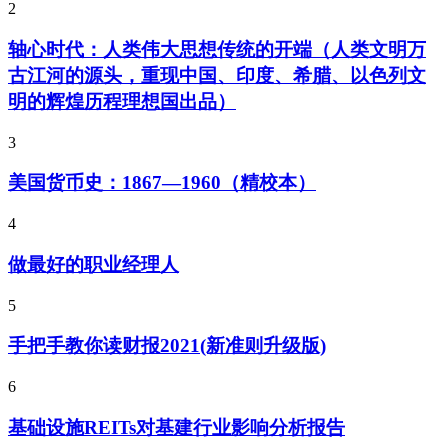
2
轴心时代：人类伟大思想传统的开端（人类文明万
古江河的源头，重现中国、印度、希腊、以色列文
明的辉煌历程理想国出品）
3
美国货币史：1867—1960（精校本）
4
做最好的职业经理人
5
手把手教你读财报2021(新准则升级版)
6
基础设施REITs对基建行业影响分析报告