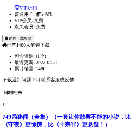
VIP折扣
普通用户:
5书币
VIP会员:
免费
永久会员:
免费
购买下载权限
已有
1480
人解锁下载
包含资源:
(1个)
最近更新:
2022-04-21
累计销量:
1480
下载遇到问题？可联系客服或反馈
下载排行榜
1
749局秘闻（全集）（一套让你欲罢不能的小说，比
《守夜》更惊悚，比《十宗罪》更悬疑！）