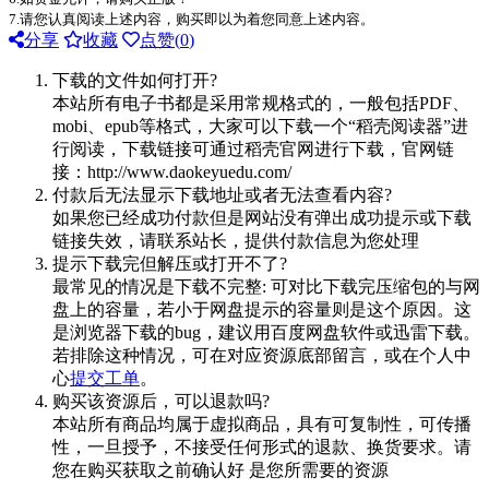
7.请您认真阅读上述内容，购买即以为着您同意上述内容。
分享
收藏
点赞(
0
)
下载的文件如何打开?
本站所有电子书都是采用常规格式的，一般包括PDF、
mobi、epub等格式，大家可以下载一个“稻壳阅读器”进
行阅读，下载链接可通过稻壳官网进行下载，官网链
接：http://www.daokeyuedu.com/
付款后无法显示下载地址或者无法查看内容?
如果您已经成功付款但是网站没有弹出成功提示或下载
链接失效，请联系站长，提供付款信息为您处理
提示下载完但解压或打开不了?
最常见的情况是下载不完整: 可对比下载完压缩包的与网
盘上的容量，若小于网盘提示的容量则是这个原因。这
是浏览器下载的bug，建议用百度网盘软件或迅雷下载。
若排除这种情况，可在对应资源底部留言，或在个人中
心
提交工单
。
购买该资源后，可以退款吗?
本站所有商品均属于虚拟商品，具有可复制性，可传播
性，一旦授予，不接受任何形式的退款、换货要求。请
您在购买获取之前确认好 是您所需要的资源