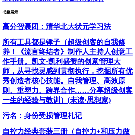
书籍展示
高分智囊团：清华北大状元学习法
所有工具都是锤子（超级创客的自我修
养！《流言终结者》制作人主持人创意工
作手册。凯文·凯利盛赞的创意管理大
师，从寻找灵感到贯彻执行，挖掘所有优
秀创造者核心技能。自我管理、高效原
则、重塑力、跨界合作……分享超级创客
一生的经验与教训）(未读·思想家)
污名：身份受损管理札记
自控力经典套装三册（自控力+和压力做