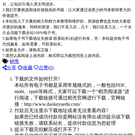
台，让知识引领人类文明进步。
3.我们尽量挑选阅读价值较高的书籍，让大家通过读更少的书来获得更大的
价值提升。
4.本站投入了大量的精力和财力来整理和维护的，资源收费也是为给大家提
供更好的服务，同样的资源，我们不卖几百，几十，我们仅卖几元，一个永
久会员能下载全站100%电子书。
5.如果电子书下载地址失效请 联系站长QQ进行补发，另：本站提供电子书
代找服务，如有需要，可联系站长。
6.如资金允许，请购买正版！
7.请您认真阅读上述内容，购买即以为着您同意上述内容。
销售
分享
收藏
点赞(
0
)
下载的文件如何打开?
本站所有电子书都是采用常规格式的，一般包括PDF、
mobi、epub等格式，大家可以下载一个“稻壳阅读器”进
行阅读，下载链接可通过稻壳官网进行下载，官网链
接：http://www.daokeyuedu.com/
付款后无法显示下载地址或者无法查看内容?
如果您已经成功付款但是网站没有弹出成功提示或下载
链接失效，请联系站长，提供付款信息为您处理
提示下载完但解压或打开不了?