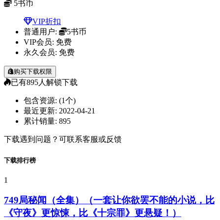
5
书币
VIP折扣
普通用户:
5书币
VIP会员:
免费
永久会员:
免费
购买下载权限
已有
895
人解锁下载
包含资源:
(1个)
最近更新:
2022-04-21
累计销量:
895
下载遇到问题？可联系客服或反馈
下载排行榜
1
749局秘闻（全集）（一套让你欲罢不能的小说，比
《守夜》更惊悚，比《十宗罪》更悬疑！）